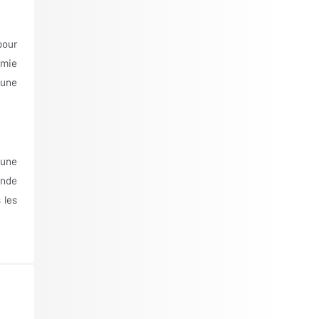
pour
omie
 une
'une
ande
 les