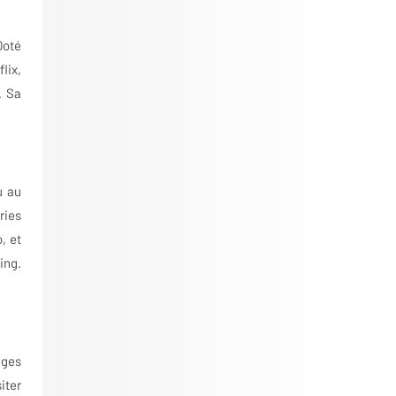
Doté
lix,
. Sa
u au
ries
, et
ing.
ages
iter