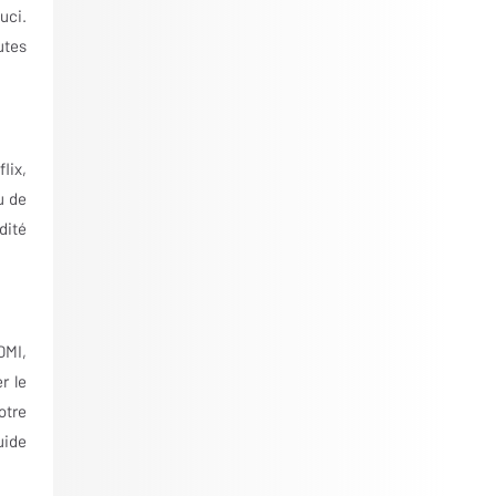
uci.
utes
lix,
u de
dité
DMI,
r le
otre
uide