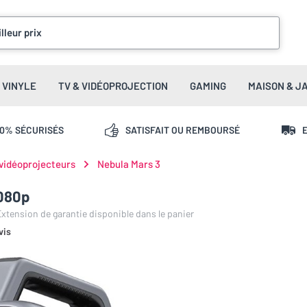
lleur prix
VINYLE
TV & VIDÉOPROJECTION
GAMING
MAISON & J
00% SÉCURISÉS
SATISFAIT OU REMBOURSÉ
E
 vidéoprojecteurs
Nebula Mars 3
1080p
 Extension de garantie disponible dans le panier
vis