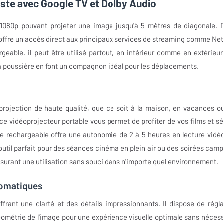
uste avec Google TV et Dolby Audio
 1080p pouvant projeter une image jusqu'à 5 mètres de diagonale. 
 offre un accès direct aux principaux services de streaming comme Netf
eable, il peut être utilisé partout, en intérieur comme en extérieur
 la poussière en font un compagnon idéal pour les déplacements.
projection de haute qualité, que ce soit à la maison, en vacances o
ce vidéoprojecteur portable vous permet de profiter de vos films et sé
e rechargeable offre une autonomie de 2 à 5 heures en lecture vidéo
'outil parfait pour des séances cinéma en plein air ou des soirées camp
 assurant une utilisation sans souci dans n'importe quel environnement.
tomatiques
frant une clarté et des détails impressionnants. Il dispose de régl
a géométrie de l'image pour une expérience visuelle optimale sans nécess