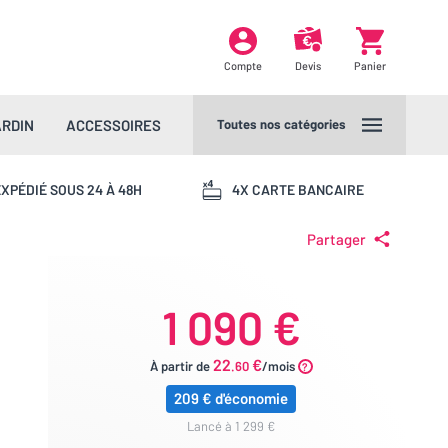
Compte
Devis
Panier
ARDIN
ACCESSOIRES
Toutes nos catégories
XPÉDIÉ SOUS 24 À 48H
4X CARTE BANCAIRE
Partager
1 090 €
22
€
À partir de
.60
/mois
209 € d'économie
lancé à 1 299 €