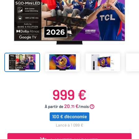
999 €
20
€
À partir de
.71
/mois
100 € d'économie
lancé à 1 099 €