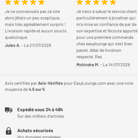
Fonctionnalités
Une dalle SQD MiniLED pour des contrastes précis
Je ne connaissais pas ce site
Je tiens à saluer le service client
alors j'étais un peu sceptique,
particulièrement à jonathan qui
Le TCL 55C7L associe une dalle 4K Ultra HD à un rétroéclairage
Système d'exploitation
Google TV
mais très agréablement surpris !
m'a mise en confiance de par de
MiniLED doté de 800 zones de gradation locale. Cette
Livraison rapide et aucun soucis
son expertise et l'écoute apporté
quelconque
pour une première commande
technologie permet d'ajuster précisément la lumière selon les
Contrôle Vocal
Google Assistant
chez easylounge qui s'est bien
Jules A.
- Le 21/07/2026
différentes parties de l'image afin d'améliorer la profondeur des
passé, délai de livraison
Transmission
Bluetooth (émetteur),
noirs, de limiter les halos lumineux et de préserver les détails
respecté. Ras
Bluetooth (récepteur),
dans les scènes sombres comme lumineuses.
Mchindra M.
- Le 14/07/2026
Google Chromecast, Wi-
Une luminosité HDR jusqu'à 2 700 nits
Fi, Airplay 2
Avis certifiés par
Avis-Vérifiés
pour EasyLounge.com avec une note
Avec une luminosité HDR annoncée jusqu'à 2 700 nits, le TCL
moyenne de
4.5
sur 5
Version Bluetooth
Bluetooth v5.4
55C7L restitue les contenus à grande plage dynamique avec
davantage d'intensité. Les reflets, effets lumineux, paysages
Technologie multiroom
AirPlay 2 (Apple),
Expédié sous 24 à 48h
ensoleillés et scènes contrastées gagnent en réalisme tout en
Chromecast
Sur des milliers d'articles
conservant une excellente lisibilité.
Services streaming
Prime Video, Netflix,
Achats sécurisés
Des couleurs riches avec la technologie Super
principaux
YouTube, Disney+, Apple
Vos données protégées