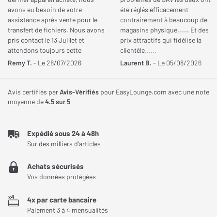
Mode), UltraHD 4K /
proche de la perception humaine. Le traitement XR Clear Image
avons eu besoin de votre
été réglés efficacement
120Hz, VRR (Variable
améliore également les contenus compressés ou de résolution
assistance après vente pour le
contrairement à beaucoup de
Refresh Rate)
inférieure à la 4K en réduisant le bruit vidéo et en renforçant les
transfert de fichiers. Nous avons
magasins physique...... Et des
pris contact le 13 Juillet et
prix attractifs qui fidélise la
détails.
attendons toujours cette
clientèle......
Sorties audio
Optique x 1
aide!!!!. Cordialement
Remy T.
- Le 28/07/2026
Laurent B.
- Le 05/08/2026
Des contrastes spectaculaires et un HDR avancé
Entrées USB
USB-A 2.0 x 2
Le téléviseur Sony BRAVIA 9 II prend en charge les formats
Avis certifiés par
Avis-Vérifiés
pour EasyLounge.com avec une note
HDR10, HLG et Dolby Vision afin d’améliorer considérablement la
moyenne de
4.5
sur 5
Dimensions et poids
dynamique des images. Associé au XR Contrast Booster 40, le
rétroéclairage Mini LED optimise simultanément les zones
Largeur avec pied
1 892 mm
Expédié sous 24 à 48h
lumineuses et les zones sombres pour renforcer la profondeur de
Sur des milliers d'articles
l’image. Les pics lumineux gagnent en intensité tandis que les
Hauteur avec pied
1 158 mm
noirs restent détaillés et profonds. Le système XR HDR Remaster
Achats sécurisés
Profondeur avec pied
441 mm
analyse individuellement les objets présents à l’écran afin
Vos données protégées
d’ajuster leur contraste avec une grande précision et renforcer
Largeur sans pied
1 892 mm
4x par carte bancaire
encore davantage le réalisme des contenus HDR.
Paiement 3 à 4 mensualités