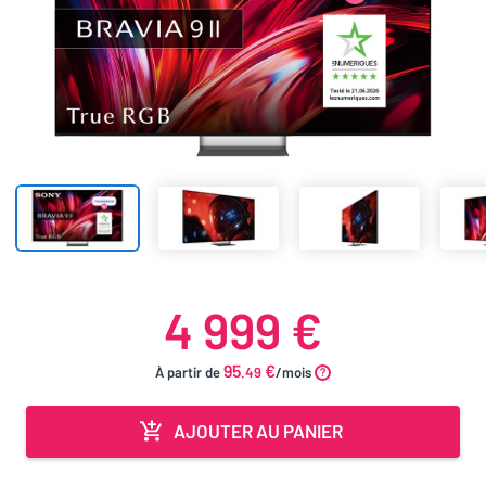
4 999 €
95
€
À partir de
.49
/mois
AJOUTER AU PANIER