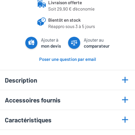
Livraison offerte
Soit 29,90 € d'économie
Bientôt en stock
Réappro sous 3 à 5 jours
Ajouter à
Ajouter au
mon devis
comparateur
Poser une question par email
Description
Points forts
Accessoires fournis
Technologie RGB Mini LED
Télécommande
Processeur XR IA
Caractéristiques
Câble d’alimentation
Dolby Vision Atmos
HDMI 2.1 gaming