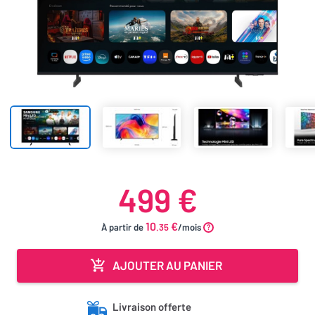
499 €
10
€
À partir de
.35
/mois
AJOUTER AU PANIER
Livraison offerte