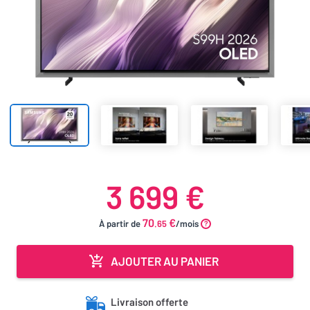
3 699 €
70
€
À partir de
.65
/mois
AJOUTER AU PANIER
Livraison offerte