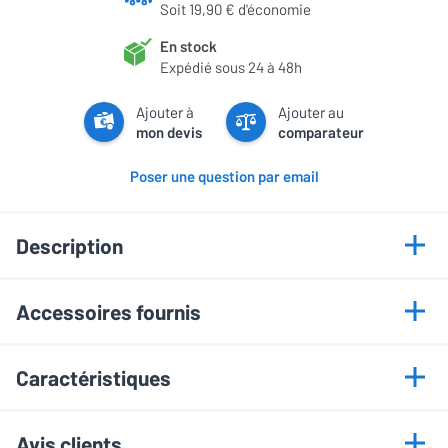
Soit 19,90 € d'économie
En stock
Expédié sous 24 à 48h
Ajouter à
Ajouter au
mon devis
comparateur
Poser une question par email
Description
Points forts
Accessoires fournis
Dalle OLED contrastée
Télécommande universelle TM2660H
Traitement Glare-Free
Caractéristiques
Piles
Processeur NQ4 AI Gen3
Câble d’alimentation
Gaming fluide 165 Hz
Informations générales
Avis clients