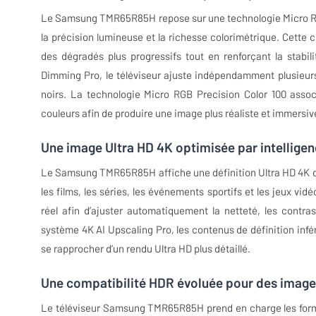
Le Samsung TMR65R85H repose sur une technologie Micro RGB
la précision lumineuse et la richesse colorimétrique. Cette 
des dégradés plus progressifs tout en renforçant la stab
Dimming Pro, le téléviseur ajuste indépendamment plusieurs 
noirs. La technologie Micro RGB Precision Color 100 assoc
couleurs afin de produire une image plus réaliste et immersiv
Une image Ultra HD 4K optimisée par intelligenc
Le Samsung TMR65R85H affiche une définition Ultra HD 4K de 3
les films, les séries, les événements sportifs et les jeux v
réel afin d’ajuster automatiquement la netteté, les contra
système 4K AI Upscaling Pro, les contenus de définition infér
se rapprocher d’un rendu Ultra HD plus détaillé.
Une compatibilité HDR évoluée pour des images
Le téléviseur Samsung TMR65R85H prend en charge les form