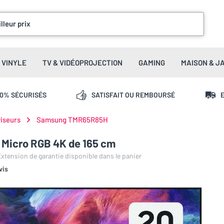
lleur prix
VINYLE
TV & VIDÉOPROJECTION
GAMING
MAISON & J
00% SÉCURISÉS
SATISFAIT OU REMBOURSÉ
E
viseurs
Samsung TMR65R85H
Micro RGB 4K de 165 cm
 Extension de garantie disponible dans le panier
vis