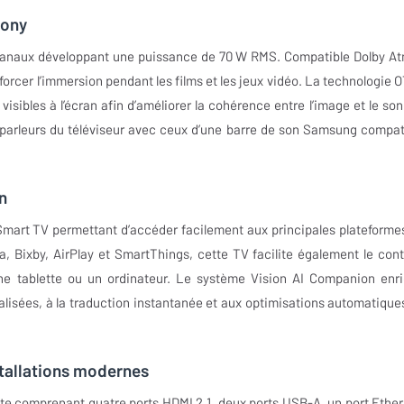
hony
naux développant une puissance de 70 W RMS. Compatible Dolby A
enforcer l’immersion pendant les films et les jeux vidéo. La technologie 
sibles à l’écran afin d’améliorer la cohérence entre l’image et le son
-parleurs du téléviseur avec ceux d’une barre de son Samsung compat
n
art TV permettant d’accéder facilement aux principales plateforme
, Bixby, AirPlay et SmartThings, cette TV facilite également le cont
e tablette ou un ordinateur. Le système Vision AI Companion enri
lisées, à la traduction instantanée et aux optimisations automatique
stallations modernes
comprenant quatre ports HDMI 2.1, deux ports USB-A, un port Ether