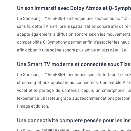
Un son immersif avec Dolby Atmos et Q-Symp
Le Samsung TMR65R85H embarque une section audio 4.2 ca
sans fil, cette TV améliore la spatialisation sonore afin de r
adapte également la diffusion sonore selon les mouvements vi
compatibilité Q-Symphony permet enfin d’associer les haut
afin d’obtenir une scène sonore plus ample et plus détaillée.
Une Smart TV moderne et connectée sous Tize
Le Samsung TMR65R85H fonctionne sous l’interface Tizen Sm
streaming et aux applications connectées. Compatible Alexa
vocal et le partage de contenus depuis un smartphone, un
l’expérience utilisateur grâce aux recommandations personna
l’image et du son.
Une connectivité complète pensée pour les in
Le Samsung TMR65R85H dispose d’une connectique complète 