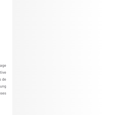
mage
tive
s de
sung
uses