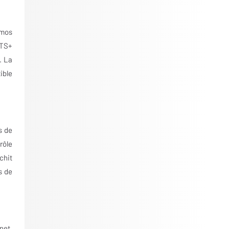
tmos
OTS+
. La
ible
s de
rôle
chit
s de
net,