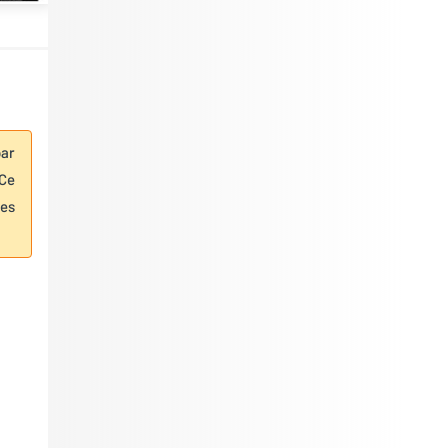
par
 Ce
les