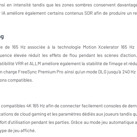
si en intensité tandis que les zones sombres conservent davantag
 IA améliore également certains contenus SDR afin de produire un r
ng
 de 165 Hz associée à la technologie Motion Xcelerator 165 Hz 
uence élevée réduit les effets de flou pendant les scènes d’action,
tibilité VRR et ALLM améliore également la stabilité de l’image et rédui
 en charge FreeSync Premium Pro ainsi qu’un mode DLG jusqu’à 240 Hz 
ions compatibles.
ompatibles 4K 165 Hz afin de connecter facilement consoles de dern
ations de cloud gaming et les paramètres dédiés aux joueurs tandis qu
fort d’utilisation pendant les parties. Grâce au mode jeu automatique 
ype de jeu affiché.