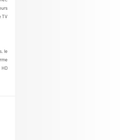
eurs
e TV
, le
orme
a HD