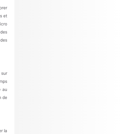
orer
s et
icro
 des
 des
 sur
emps
e au
n de
r la