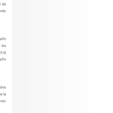
e de
endu
afin
 les
t la
afin
ière
e la
avec