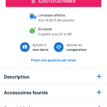
AJOUTER AU PANIER
Livraison offerte
Soit 19,90 € d'économie
En stock
Expédié sous 24 à 48h
Ajouter à
Ajouter au
mon devis
comparateur
Poser une question par email
Description
Points forts
Accessoires fournis
Dalle Neo QLED Mini LED
Télécommande solaire Bluetooth
Écran certifié sans reflet