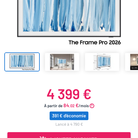
4 399 €
84
€
À partir de
.02
/mois
391 € d'économie
lancé à 4 790 €