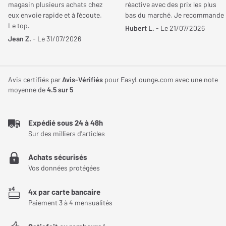
magasin plusieurs achats chez
réactive avec des prix les plus
eux envoie rapide et à l'écoute.
bas du marché. Je recommande
Taille écran
65 pouces
Le top.
Hubert L.
- Le 21/07/2026
Ressources
Jean Z.
- Le 31/07/2026
Diagonale
164 cm
Manuel d'utilisateur
Rétroéclairage
Auto-émissif
Fiche constructeur
Avis certifiés par
Avis-Vérifiés
pour EasyLounge.com avec une note
Etiquette énergétique
Dalle
OLED+ META OLED
moyenne de
4.5
sur 5
Indice de durabilité
Résolution native
UHD 4K (3840x2160)
Fiche information produit
Expédié sous 24 à 48h
Guide d'utilisation rapide
Fluidité
120 Hz
Sur des milliers d'articles
Processeur
P5 AI Dual Picture Engine
Achats sécurisés
Philips 65OLED950 : immersion et
Vos données protégées
Quad Core
performance pour home cinéma et gaming
4x par carte bancaire
Traitement image
Perfect Natural Motion,
Paiement 3 à 4 mensualités
Le téléviseur Philips 65OLED950 est un modèle de 65 pouces qui
Micro Dimming Perfect,
combine des technologies de pointe pour offrir une expérience
Calibrage automatique