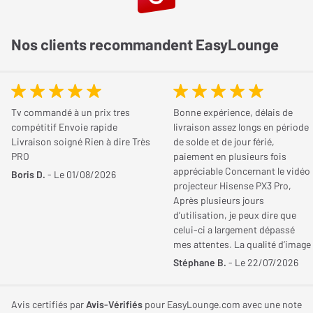
profonds et de contrastes remarquablement détaillés. Les
Contrôle Vocal
Google Assistant
scènes sombres gagnent en réalisme tandis que les zones
Nos clients recommandent EasyLounge
Transmission
Bluetooth (émetteur),
lumineuses conservent toute leur intensité. L’absence de
Bluetooth (récepteur),
rétroéclairage traditionnel contribue également à préserver une
Google Chromecast,
excellente homogénéité de l’image ainsi qu’un large angle de
DLNA / UPnP, Wi-Fi
Tv commandé à un prix tres
Bonne expérience, délais de
vision. Chaque spectateur profite ainsi d’une qualité d’affichage
compétitif Envoie rapide
livraison assez longs en période
optimale quelle que soit sa position dans la pièce.
Services streaming
Prime Video, Canal+,
Livraison soigné Rien à dire Très
de solde et de jour férié,
PRO
paiement en plusieurs fois
principaux
Molotov, Netflix, YouTube,
La magie de l’Ambilight pour une immersion
appréciable Concernant le vidéo
Boris D.
- Le 01/08/2026
Disney+, Apple TV+
renforcée
projecteur Hisense PX3 Pro,
Après plusieurs jours
Le Philips 55OLED810 intègre la célèbre technologie Ambilight
d’utilisation, je peux dire que
Audio
sur trois côtés. Des LED positionnées à l’arrière du téléviseur
celui-ci a largement dépassé
mes attentes. La qualité d’image
diffusent un halo lumineux qui reproduit en temps réel les
Décodeur audio
Dolby Digital, Dolby
est tout simplement
Stéphane B.
- Le 22/07/2026
couleurs affichées à l’écran. Cette projection lumineuse agrandit
exceptionnelle, aussi bien de
Atmos, DTS:X
visuellement l’image et renforce considérablement l’immersion.
jour que dans une pièce plongée
dans le noir. Les réglages d’usine
Avis certifiés par
Avis-Vérifiés
pour EasyLounge.com avec une note
Les films, les séries et les événements sportifs profitent ainsi
Haut-parleur(s)
4 x 10 Watts