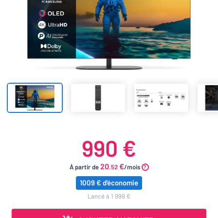
990 €
20
€
À partir de
.52
/mois
1009 € d'économie
lancé à 1 999 €