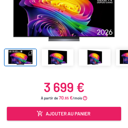
3 699 €
70
€
À partir de
.65
/mois
AJOUTER AU PANIER