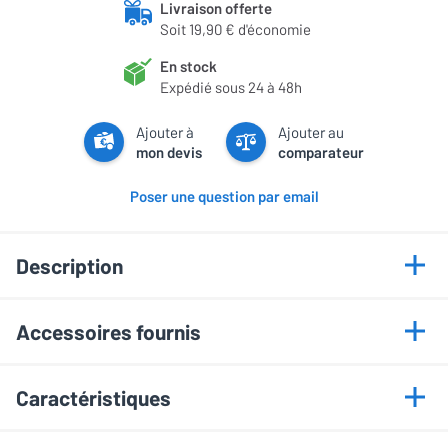
Livraison offerte
Soit 19,90 € d'économie
En stock
Expédié sous 24 à 48h
Ajouter à
Ajouter au
mon devis
comparateur
Poser une question par email
Description
Points forts
Accessoires fournis
Contraste infini OLED evo
Télécommande Magic Remote MR26GA
Luminosité renforcée Brightness Booster Pro
Caractéristiques
2 piles AAA
Gaming ultra fluide 165 Hz
Câble d’alimentation
Dolby Vision et Atmos immersifs