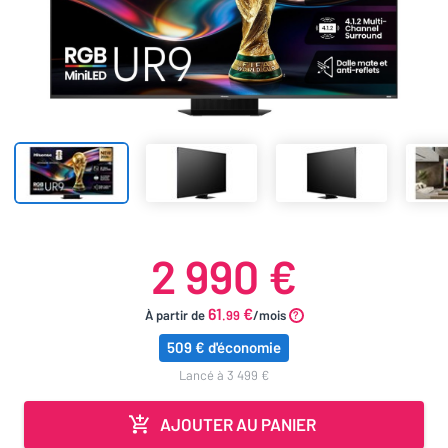
2 990 €
61
€
À partir de
.99
/mois
509 € d'économie
lancé à 3 499 €
AJOUTER AU PANIER