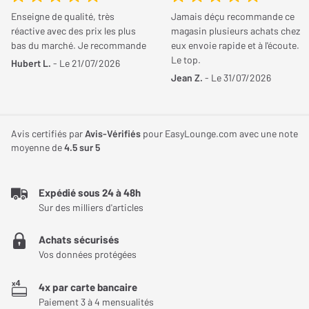
votre avis et aidez les autres internautes à bien choisir.
Barre de son intégré
Oui
Enseigne de qualité, très
Jamais déçu recommande ce
Hisense 85UR9S une expérience XXL
réactive avec des prix les plus
magasin plusieurs achats chez
Fonctions HDMI
eARC, ALLM (Auto Low
bas du marché. Je recommande
eux envoie rapide et à l'écoute.
spectaculaire
JE DONNE MON AVIS
Le top.
Latency Mode), VRR
Hubert L.
- Le 21/07/2026
Jean Z.
- Le 31/07/2026
Le téléviseur Hisense 85UR9S s’impose comme une référence
(Variable Refresh Rate)
pour les amateurs de très grand spectacle à domicile. Avec son
Consommation normale
86 Watts
immense écran de 85 pouces, il transforme chaque visionnage
Avis certifiés par
Avis-Vérifiés
pour EasyLounge.com avec une note
en une expérience immersive impressionnante. Sa technologie
Consommation max.
200 Watts
moyenne de
4.5
sur 5
RGB MiniLED permet de franchir un cap en matière de qualité
d’image, en offrant des couleurs plus précises, une luminosité
Consommation en veille
0,50 Watts
extrême et un contraste particulièrement marqué. Associé à une
Expédié sous 24 à 48h
Sur des milliers d'articles
Version Bluetooth
Bluetooth v5.4
définition Ultra HD 4K et à une fréquence élevée, ce modèle
garantit une restitution fluide et détaillée des contenus.
Norme de fixation VESA
600 x 400 mm
Achats sécurisés
L’ensemble est complété par un système audio multicanal
Vos données protégées
performant et une interface connectée moderne, faisant de ce
Tuners
DVB-T (tuner TNT), DVB-
téléviseur une solution complète pour le cinéma, le sport et le
4x par carte bancaire
T2 (tuner TNT), DVB-S
Paiement 3 à 4 mensualités
gaming.
(tuner satellite), DVB-S2