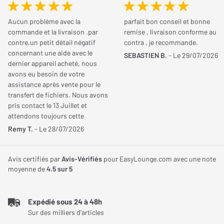
Le Hisense 65E7S Pro utilise une dalle QLED reposant sur la
Tuners
DVB-T (tuner TNT), DVB-
Aucun problème avec la
parfait bon conseil et bonne
technologie Quantum Dot afin d’améliorer la pureté et la précision
T2 (tuner TNT), DVB-S
commande et la livraison .par
remise , livraison conforme au
des couleurs affichées. Cette technologie permet de reproduire
contre,un petit détail négatif
contra , je recommande.
(tuner satellite), DVB-S2
plus d’un milliard de nuances avec une couverture de 90 % du
concernant une aide avec le
SEBASTIEN B.
- Le 29/07/2026
(tuner satellite), DVB-C
dernier appareil acheté, nous
spectre DCI-P3 afin d’obtenir des couleurs plus réalistes et
(tuner câble)
avons eu besoin de votre
naturelles. Associée à la définition Ultra HD 4K de 3840 x 2160
assistance après vente pour le
pixels, elle améliore fortement la finesse des détails sur les films,
transfert de fichiers. Nous avons
Fonctionnalités
pris contact le 13 Juillet et
les séries et les jeux vidéo.
attendons toujours cette
aide!!!!. Cordialement
Système d'exploitation
Vidaa U9
Une fluidité avancée jusqu’à 144 Hz
Remy T.
- Le 28/07/2026
Le téléviseur Hisense 65E7S Pro bénéficie d’une fréquence
Contrôle Vocal
Alexa Amazon, VIDAA
Avis certifiés par
Avis-Vérifiés
pour EasyLounge.com avec une note
native de 144 Hz permettant d’afficher des mouvements
Voice
moyenne de
4.5
sur 5
particulièrement fluides. Cette fréquence élevée améliore
Transmission
AirPlay, Bluetooth
nettement le confort visuel pendant les retransmissions
(émetteur), Bluetooth
Expédié sous 24 à 48h
sportives, les scènes d’action et les jeux compétitifs. Le mode
Sur des milliers d'articles
(récepteur), Wi-Fi
HSR jusqu’à 280 Hz renforce également la netteté des