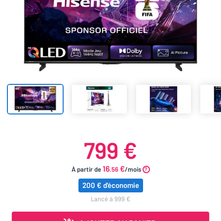
799 €
16
€
À partir de
.56
/mois
200 € d'économie
lancé à 999 €