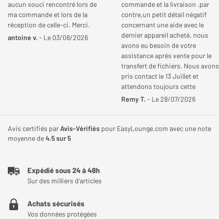
aucun souci rencontré lors de
commande et la livraison .par
ma commande et lors de la
contre,un petit détail négatif
Taille écran
100 pouces
réception de celle-ci. Merci.
concernant une aide avec le
dernier appareil acheté, nous
Ressources
antoine v.
- Le 03/08/2026
Diagonale
253 cm
avons eu besoin de votre
Manuel d'utilisateur
assistance après vente pour le
Rétroéclairage
LED avec Full LED Local
transfert de fichiers. Nous avons
Dimming Silver
pris contact le 13 Juillet et
attendons toujours cette
Hisense 100E7Q Pro transforme votre salon
aide!!!!. Cordialement
Résolution native
UHD 4K (3840x2160)
Remy T.
- Le 28/07/2026
en salle de cinéma XXL
Fluidité
165 Hz
Avis certifiés par
Avis-Vérifiés
pour EasyLounge.com avec une note
Le Hisense 100E7Q Pro est un téléviseur taillé pour les amateurs
moyenne de
4.5
sur 5
Processeur
Quade Core
d’expériences visuelles grand format. Avec son immense dalle
QLED de 100 pouces, sa fluidité jusqu’à 240 Hz, son système
Traitement image
MEMC (Motion Estimation
Expédié sous 24 à 48h
audio Dolby Atmos puissant et ses fonctionnalités connectées
Motion Compensation)
Sur des milliers d'articles
complètes, il propose une immersion totale pour le cinéma, le
sport ou les jeux vidéo. Grâce à la plateforme Vidaa U8.5, la
Traitement vidéo
HDR10, HDR10+, HDR
Achats sécurisés
navigation est rapide, intuitive et accessible, pour un usage
HLG, Dolby Vision, Dolby
Vos données protégées