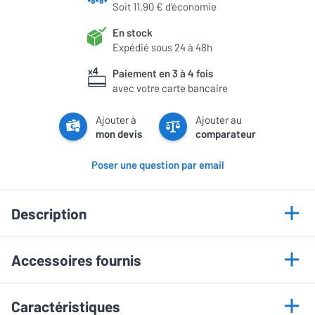
Soit 11,90 € d'économie
En stock
Expédié sous 24 à 48h
Paiement en 3 à 4 fois
avec votre carte bancaire
Ajouter à
Ajouter au
mon devis
comparateur
Poser une question par email
Description
Points forts
Accessoires fournis
Idéal pour installation en angle
Visserie pour écran Ø6
Compatible TV jusqu’à 100 pouces
Caractéristiques