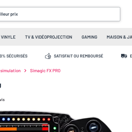
lleur prix
VINYLE
TV & VIDÉOPROJECTION
GAMING
MAISON & J
00% SÉCURISÉS
SATISFAIT OU REMBOURSÉ
E
 simulation
Simagic FX PRO
g
vis