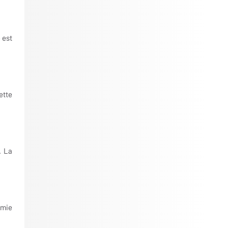
 est
ette
. La
omie