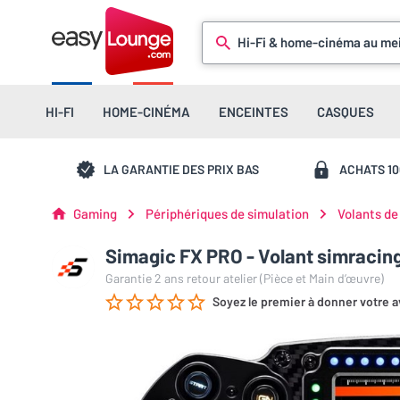
Hi-Fi & home-cinéma au mei
HI-FI
HOME-CINÉMA
ENCEINTES
CASQUES
LA GARANTIE DES PRIX BAS
ACHATS 1
Gaming
Périphériques de simulation
Volants de
Simagic FX PRO - Volant simracin
Garantie 2 ans retour atelier (Pièce et Main d’œuvre)
Soyez le premier à donner votre a