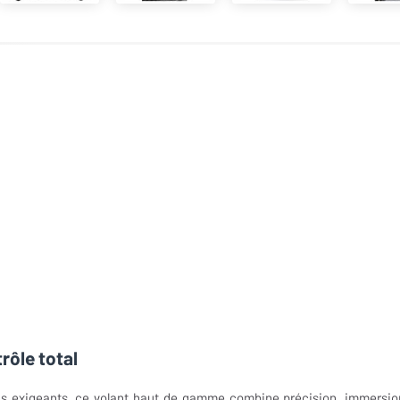
rôle total
us exigeants, ce volant haut de gamme combine précision, immersio