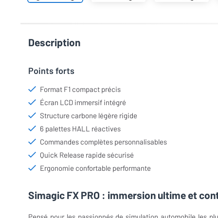
Description
Points forts
Format F1 compact précis
Écran LCD immersif intégré
Structure carbone légère rigide
6 palettes HALL réactives
Commandes complètes personnalisables
Quick Release rapide sécurisé
Ergonomie confortable performante
Simagic FX PRO : immersion ultime et cont
Pensé pour les passionnés de simulation automobile les pl