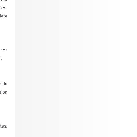
ses.
lète
ines
.
n du
tion
tes.