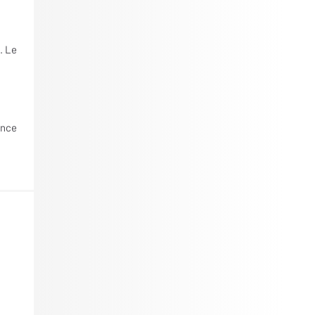
. Le
ence