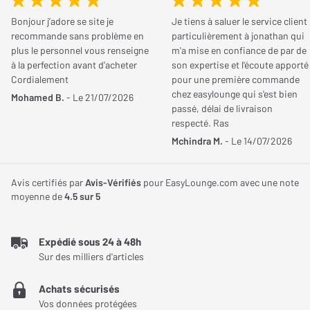
Le support de volant Next Level Racing Wheel Stand 2.0 incarne
votre avis et aidez les autres internautes à bien choisir.
Bonjour j’adore se site je
Je tiens à saluer le service client
l'évolution d'une solution déjà appréciée par les amateurs de
recommande sans problème en
particulièrement à jonathan qui
simulation de course. Fruit de l'engagement continu de la marque
plus le personnel vous renseigne
m'a mise en confiance de par de
JE DONNE MON AVIS
à la perfection avant d’acheter
son expertise et l'écoute apporté
envers l'innovation et la qualité, cette nouvelle itération intègre
Cordialement
pour une première commande
des améliorations significatives basées sur les retours des
chez easylounge qui s'est bien
Mohamed B.
- Le 21/07/2026
clients et une expertise accumulée sur plus d'une décennie.
passé, délai de livraison
Conçu pour offrir une expérience de simulation de course
respecté. Ras
davantage immersive, ce support allie fonctionnalité avancée,
Mchindra M.
- Le 14/07/2026
robustesse et praticité, offrant aux pilotes une plateforme solide
et adaptable pour les accessoires tels que les volants, les
Avis certifiés par
Avis-Vérifiés
pour EasyLounge.com avec une note
moyenne de
4.5
sur 5
pédaliers, leviers de vitesse et freins à main. Pliable, il peut être
rangé plus facilement, tout en offrant un encombrement minimal.
Expédié sous 24 à 48h
Conception robuste et pliable pour une durabilité
Sur des milliers d'articles
exceptionnelle
Achats sécurisés
Méticuleusement conçu à partir de matériaux de haute qualité
Vos données protégées