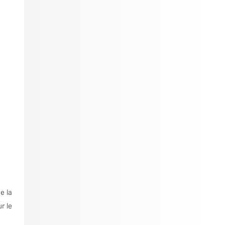
e la
r le