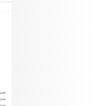
aute
 une
sion