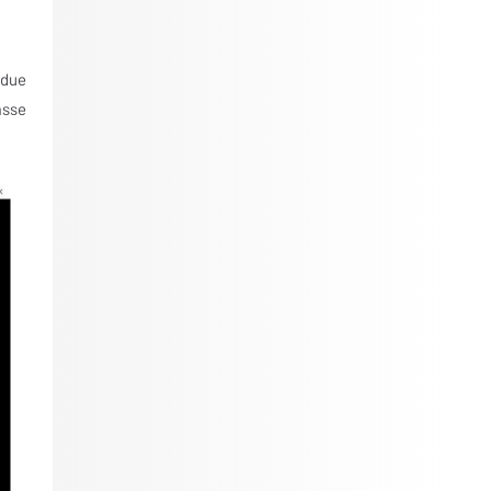
ndue
asse