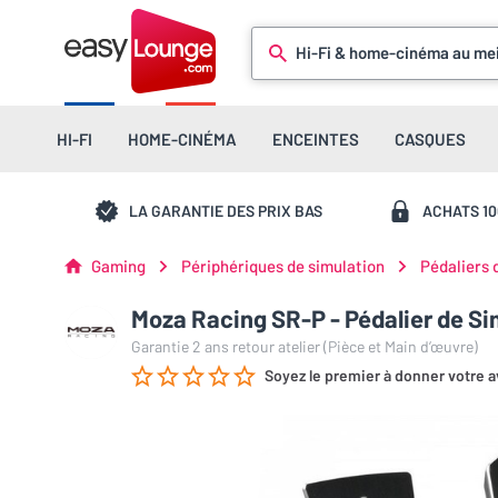
Hi-Fi & home-cinéma au mei
HI-FI
HOME-CINÉMA
ENCEINTES
CASQUES
LA GARANTIE DES PRIX BAS
ACHATS 1
Gaming
Périphériques de simulation
Pédaliers 
Moza Racing SR-P - Pédalier de Si
Garantie 2 ans retour atelier (Pièce et Main d’œuvre)
Soyez le premier à donner votre a