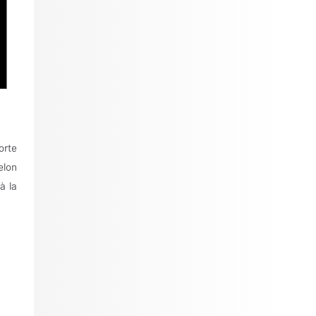
orte
elon
à la