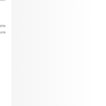
ette
 une