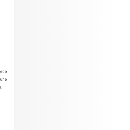
orce
 une
e.