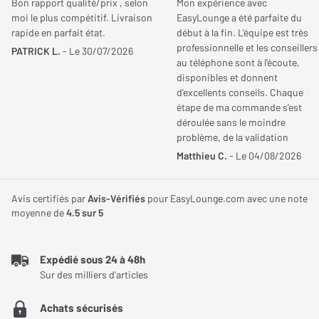
Bon rapport qualité/prix , selon
Mon expérience avec
principaux revêtements de piscine, il combine puissance
moi le plus compétitif. Livraison
EasyLounge a été parfaite du
d’aspiration, personnalisation des cycles et pilotage via
Longueur piscine
15 m
rapide en parfait état.
début à la fin. L'équipe est très
JE DONNE MON AVIS
professionnelle et les conseillers
application mobile pour simplifier l’entretien du bassin.
PATRICK L.
- Le 30/07/2026
au téléphone sont à l'écoute,
disponibles et donnent
Performances
Un nettoyage complet du fond, des parois et de la
d'excellents conseils. Chaque
ligne d’eau
étape de ma commande s'est
Débit
11,50 m³/h
déroulée sans le moindre
Pensé pour couvrir l’ensemble des zones du bassin, le robot
problème, de la validation
nettoyeur de piscine sans fil Wybot C2 intervient sur le fond, les
jusqu'à la livraison. Je
Matthieu C.
- Le 04/08/2026
Poids et dimensions
parois ainsi que la ligne d’eau. Cette couverture étendue permet
recommande ce site sans
hésitation pour la qualité de son
de traiter les différentes zones où les saletés ont tendance à
Hauteur
360 mm
service et son sérieux.
Avis certifiés par
Avis-Vérifiés
pour EasyLounge.com avec une note
s’accumuler au fil des baignades et des conditions
moyenne de
4.5
sur 5
météorologiques.
Largeur
360 mm
Grâce à sa conception polyvalente, il convient aussi bien aux
Expédié sous 24 à 48h
Profondeur
240 mm
piscines enterrées qu’aux piscines hors-sol compatibles. Son
Sur des milliers d'articles
système de déplacement lui permet d’évoluer sur de nombreuses
Poids
8 Kg
Achats sécurisés
configurations de bassins afin d'assurer un nettoyage homogène