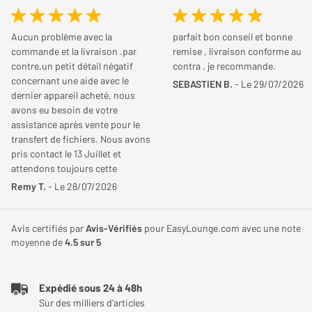
Vous possédez cet article ? Vous l'avez déjà essayé ? Donnez
Fond
Plat
m². Spécialisé dans le nettoyage du fond du bassin, il associe une
votre avis et aidez les autres internautes à bien choisir.
double motorisation, une double filtration et un fonctionnement
Aucun problème avec la
parfait bon conseil et bonne
Longueur piscine
10 m
commande et la livraison .par
remise , livraison conforme au
entièrement autonome afin d'offrir un nettoyage efficace au
contre,un petit détail négatif
contra , je recommande.
quotidien. Avec jusqu'à 2 heures d'autonomie, une recharge
JE DONNE MON AVIS
concernant une aide avec le
SEBASTIEN B.
- Le 29/07/2026
rapide en 2 h 30 et un système breveté optimisant le passage le
Performances
dernier appareil acheté, nous
long des bords, ce modèle constitue une solution pratique pour
avons eu besoin de votre
assistance après vente pour le
Débit
8,10 m³/h
conserver un bassin propre tout au long de la saison.
transfert de fichiers. Nous avons
pris contact le 13 Juillet et
Un nettoyage efficace pour le fond du bassin
attendons toujours cette
Poids et dimensions
aide!!!!. Cordialement
Le Wybot A1 concentre ses performances sur le nettoyage du
Remy T.
- Le 28/07/2026
fond des piscines hors-sol compatibles. Grâce à ses deux
Hauteur
170 mm
moteurs et à sa vitesse de déplacement pouvant atteindre 15
Avis certifiés par
Avis-Vérifiés
pour EasyLounge.com avec une note
Largeur
310 mm
mètres par minute, il parcourt le bassin afin de récupérer les
moyenne de
4.5
sur 5
feuilles, insectes, poussières et autres débris qui s'accumulent
Profondeur
340 mm
au fil des jours. Son débit d'aspiration de 8 m³/h contribue
Expédié sous 24 à 48h
également à maintenir une bonne efficacité de collecte pendant
Sur des milliers d'articles
Poids
3,50 Kg