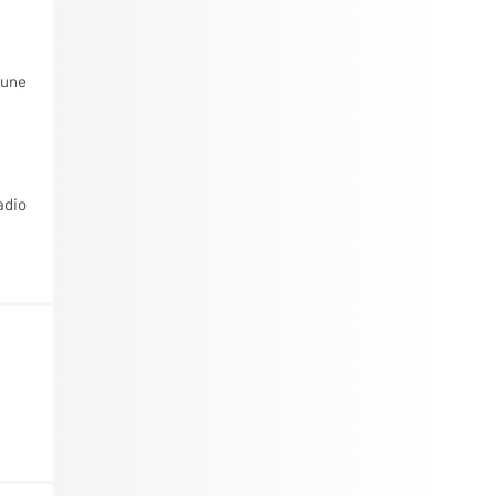
’une
adio