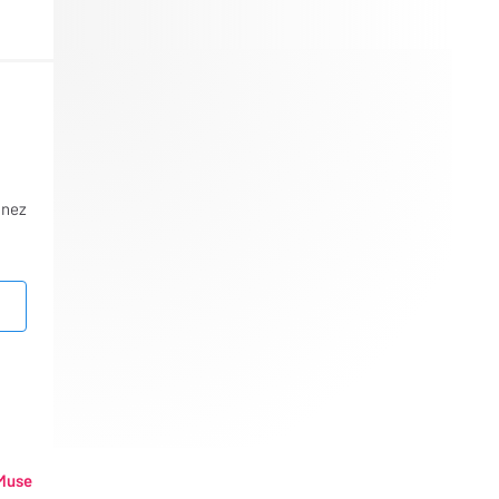
nnez
Muse