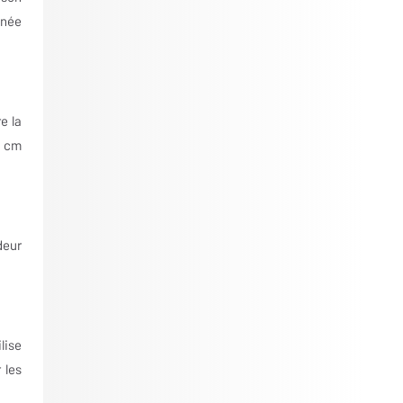
gnée
e la
7 cm
deur
lise
 les