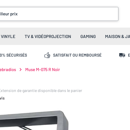
lleur prix
VINYLE
TV & VIDÉOPROJECTION
GAMING
MAISON & J
00% SÉCURISÉS
SATISFAIT OU REMBOURSÉ
E
ebradios
Muse M-075 R Noir
 Extension de garantie disponible dans le panier
vis