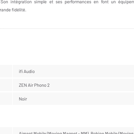
t. Son intégration simple et ses performances en font un équipe
ande fidélité.
ifi Audio
ZEN Air Phono 2
Noir
Aimant Mobile (Moving Magnet - MM), Bobine Mobile (Moving