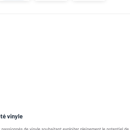
té vinyle
passionnés de vinyle souhaitant exploiter pleinement le potentiel de 