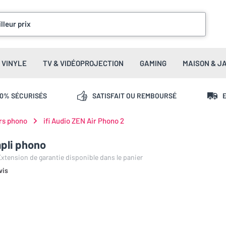
lleur prix
VINYLE
TV & VIDÉOPROJECTION
GAMING
MAISON & J
00% SÉCURISÉS
SATISFAIT OU REMBOURSÉ
E
rs phono
ifi Audio ZEN Air Phono 2
mpli phono
 Extension de garantie disponible dans le panier
vis