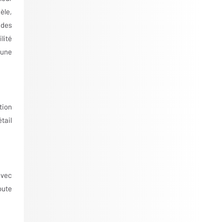
èle,
 des
lité
’une
tion
tail
avec
oute