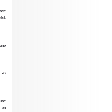
ence
iel.
 une
.
 les
 une
e en