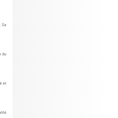
. Sa
e du
é et
lité