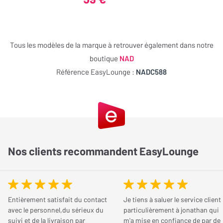
cellule de type à aimant mobile (MM) avec une courbe de
Dimensions et poids
fréquence qui est très linéaire de 20 Hz à 22 kHz et son
assemblage magnétique permet une sensibilité élevée. Ces
Largeur
435 mm
technologies propres à Ortofon permettent de réduire
Tous les modèles de la marque à retrouver également dans notre
considérablement les courants de Foucault !
Profondeur
345 mm
boutique
NAD
Référence EasyLounge :
NADC588
La platine La platine vinyle C588 de NAD est un modèle haut de
Hauteur
125 mm
gamme qui est livrée avec des câbles RCA détachables de haut
Poids
9,20 Kg
qualité avec masse.
Nos clients recommandent EasyLounge
Entièrement satisfait du contact
Je tiens à saluer le service client
avec le personnel,du sérieux du
particulièrement à jonathan qui
suivi et de la livraison par
m'a mise en confiance de par de