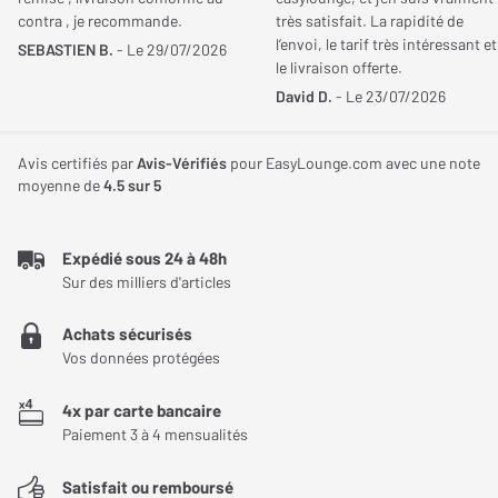
Une hauteur idéale pour une meilleure écoute
contra , je recommande.
très satisfait. La rapidité de
JE DONNE MON AVIS
l’envoi, le tarif très intéressant et
Hauteur
210 mm
Avec une hauteur de 21 cm, ces pieds permettent de positionner
SEBASTIEN B.
- Le 29/07/2026
le livraison offerte.
les enceintes à un niveau optimal. Cette élévation améliore la
Hauteur réglable max.
210 mm
David D.
- Le 23/07/2026
diffusion sonore et la perception des détails. Ils sont
parfaitement adaptés à une installation sur un bureau ou une
Largeur Plateau
109 mm
Avis certifiés par
Avis-Vérifiés
pour EasyLounge.com avec une note
surface plane.
supérieur (mm)
moyenne de
4.5
sur 5
Un plateau orientable pour une diffusion précise
Profondeur Plateau
180 mm
Expédié sous 24 à 48h
supérieur (mm)
Le plateau supérieur est orientable jusqu’à 90°, soit 45° de
Sur des milliers d'articles
chaque côté. Cette flexibilité permet d’ajuster précisément
Largeur Base (mm)
80 mm
l’orientation des enceintes vers la zone d’écoute. Vous bénéficiez
Achats sécurisés
ainsi d’une meilleure spatialisation et d’une écoute plus
Vos données protégées
Profondeur Base (mm)
120 mm
immersive.
4x par carte bancaire
Une structure en acier robuste et fiable
Paiement 3 à 4 mensualités
Conçus en acier, ces pieds offrent une excellente solidité et
Satisfait ou remboursé