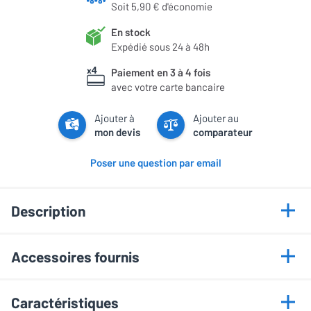
Soit 5,90 € d'économie
En stock
Expédié sous 24 à 48h
Paiement en 3 à 4 fois
avec votre carte bancaire
Ajouter à
Ajouter au
mon devis
comparateur
Poser une question par email
Description
Points forts
Accessoires fournis
Hauteur de 21 cm pour position idéale
2 plateaux 80 x 120 mm
Plateau orientable à 90° pour ajustement précis
Caractéristiques