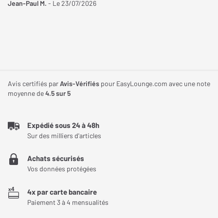
Jean-Paul M.
- Le 23/07/2026
OUI (
0
)
NON (
0
)
L'IsoAcoustics Aperta Sub XL: La Solution Ultime
pour la Suppression des Vibrations
Avis certifiés par
Avis-Vérifiés
pour EasyLounge.com avec une note
moyenne de
4.5
sur 5
L'IsoAcoustics Aperta Sub XL est une révolution dans le monde
de la hi-fi et du home-cinéma. Ce pied isolant spécialement
conçu pour les caissons de basses volumineux, emploie des
Expédié sous 24 à 48h
Sur des milliers d'articles
isolateurs brevetés qui suppriment efficacement les vibrations
indésirables. Cela se traduit par une amélioration notable de la
Achats sécurisés
qualité sonore, en éliminant les nuisances sonores et en
Vos données protégées
optimisant la précision des basses. Un must-have pour tout
amateur de son.
4x par carte bancaire
Paiement 3 à 4 mensualités