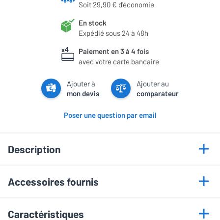
Soit 29,90 € d'économie
En stock
Expédié sous 24 à 48h
Paiement en 3 à 4 fois
avec votre carte bancaire
Ajouter à
Ajouter au
mon devis
comparateur
Poser une question par email
Description
Points forts
Accessoires fournis
Design raffiné et robuste
Notice de montage
Plateau supérieur 30 kg
Caractéristiques