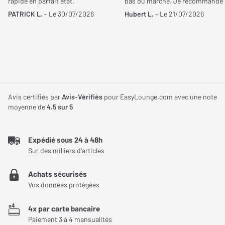
rapide en parfait état.
bas du marché. Je recommande
témoigne de la solidité de sa conception. Grâce à sa fabrication
PATRICK L.
- Le 30/07/2026
Hubert L.
- Le 21/07/2026
soignée, ce meuble vous accompagne durablement pour
organiser et exposer votre installation audio avec style.
Une solution complète pour les amateurs de
vinyle
Avis certifiés par
Avis-Vérifiés
pour EasyLounge.com avec une note
Le NorStone Oslo 1200 répond parfaitement aux attentes des
moyenne de
4.5
sur 5
audiophiles recherchant un meuble fonctionnel, élégant et
robuste. Il offre une organisation optimale pour une configuration
vinyle complète, tout en mettant en valeur votre matériel et votre
Expédié sous 24 à 48h
Sur des milliers d'articles
collection avec une esthétique moderne.
Achats sécurisés
Vos données protégées
4x par carte bancaire
Paiement 3 à 4 mensualités