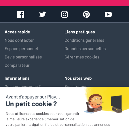
Accès rapide
Liens pratiques
Nous contacter
Conditions générales
Espace personnel
Données personnelles
Devis personnalisés
Gérer mes cookies
Comparateur
Informations
Nos sites web
Qui sommes-nous ?
EasyLounge
Nos services
AV-Market
Service après-vente
*Prix de référence : ce prix correspond au prix le plus bas pratiqué
sur les 30 jours précédant l'opération promotionnelle