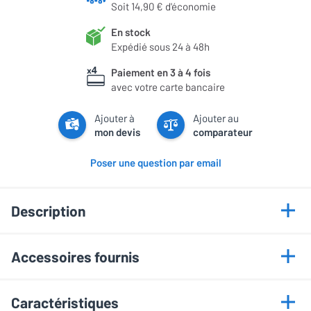
Soit 14,90 € d'économie
En stock
Expédié sous 24 à 48h
Paiement en 3 à 4 fois
avec votre carte bancaire
Ajouter à
Ajouter au
mon devis
comparateur
Poser une question par email
Description
Points forts
Accessoires fournis
Meuble hi-fi modulaire
• Pointes de découplage
Plateau en MDF et cuir
Caractéristiques