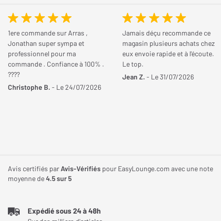
ainsi que des contre-pointes. De quoi inhiber tout effet de
vibration et créer une scène sonore spacieuse, avec des détails
bien extraits.
1ere commande sur Arras ,
Jamais déçu recommande ce
Jonathan super sympa et
magasin plusieurs achats chez
professionnel pour ma
eux envoie rapide et à l'écoute.
commande . Confiance à 100% .
Le top.
????
Jean Z.
- Le 31/07/2026
Christophe B.
- Le 24/07/2026
Une excellente ventilation passive est assurée dans le Norstone
Avis certifiés par
Avis-Vérifiés
pour EasyLounge.com avec une note
Como 1 grâce à sa structure complètement ouverte. Aucune
moyenne de
4.5
sur 5
surchauffe de l'appareil ne se remarque donc pendant
l'utilisation. Aussi, la structure ouverte favorise l'accès à tous les
Expédié sous 24 à 48h
connecteurs qui sont à l'arrière de vos appareils électroniques.