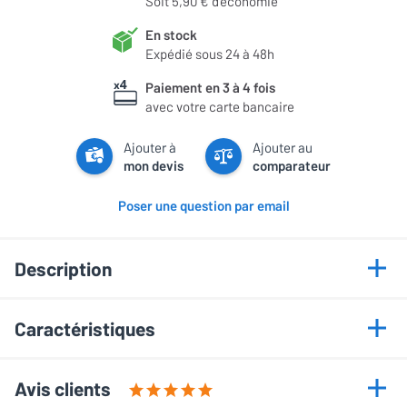
Soit 5,90 € d'économie
En stock
Expédié sous 24 à 48h
Paiement en 3 à 4 fois
avec votre carte bancaire
Ajouter à
Ajouter au
mon devis
comparateur
Poser une question par email
Description
Points forts
Caractéristiques
Prise en charge Ultra HD 8K et 4K à 60 i/s
Informations générales
Compatibilité HDR10+ et Dolby Vision
Avis clients
DAC ESS Sabre pour audio Hi-Res