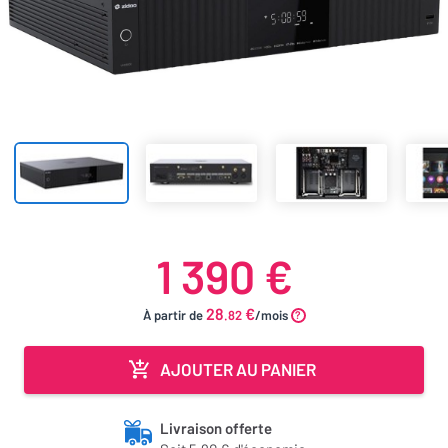
1 390 €
28
€
À partir de
.82
/mois
AJOUTER AU PANIER
Livraison offerte