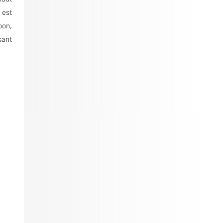
 est
oon,
sant