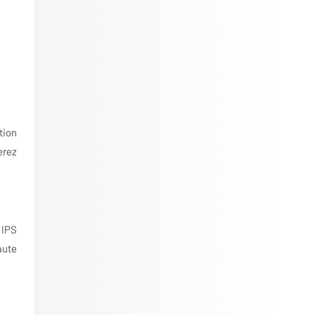
tion
erez
 IPS
aute