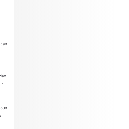
 des
lay,
ur.
vous
s.