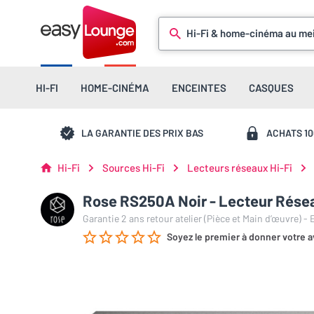
Hi-Fi & home-cinéma au mei
HI-FI
HOME-CINÉMA
ENCEINTES
CASQUES
LA GARANTIE DES PRIX BAS
ACHATS 1
Hi-Fi
Sources Hi-Fi
Lecteurs réseaux Hi-Fi
Rose RS250A Noir - Lecteur Rése
Garantie 2 ans retour atelier (Pièce et Main d’œuvre) -
Soyez le premier à donner votre a