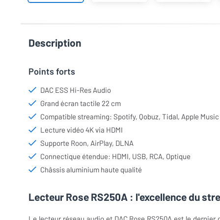
Description
Points forts
DAC ESS Hi-Res Audio
Grand écran tactile 22 cm
Compatible streaming: Spotify, Qobuz, Tidal, Apple Music
Lecture vidéo 4K via HDMI
Supporte Roon, AirPlay, DLNA
Connectique étendue: HDMI, USB, RCA, Optique
Châssis aluminium haute qualité
Lecteur Rose RS250A : l'excellence du str
Le lecteur réseau audio et DAC Rose RS250A est le dernier 