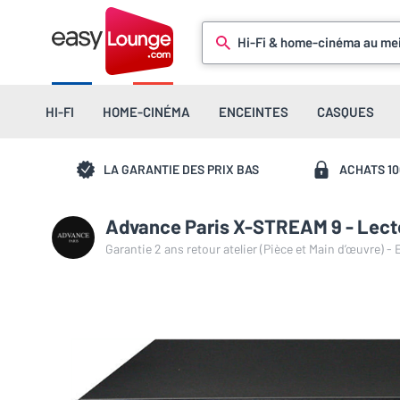
Hi-Fi & home-cinéma au mei
HI-FI
HOME-CINÉMA
ENCEINTES
CASQUES
LA GARANTIE DES PRIX BAS
ACHATS 1
Advance Paris X-STREAM 9 - Lect
Garantie 2 ans retour atelier (Pièce et Main d’œuvre) -