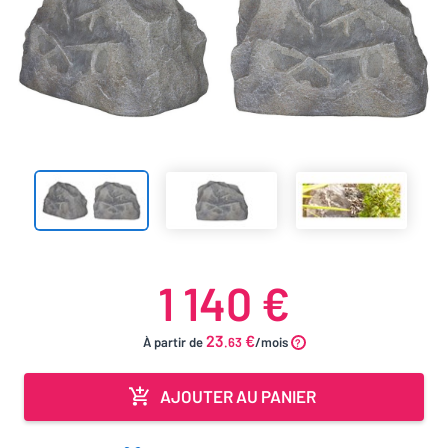
1 140 €
23
€
À partir de
.63
/mois
AJOUTER AU PANIER