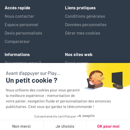
Accès rapide
Liens pratiques
Nous contacter
Conditions générales
Espace personnel
Données personnelles
Devis personnalisés
Gérer mes cookies
Comparateur
Informations
Nos sites web
Qui sommes-nous ?
EasyLounge
Nos services
AV-Market
Service après-vente
*Prix de référence : ce prix correspond au prix le plus bas pratiqué
sur les 30 jours précédant l'opération promotionnelle
© EasyLounge 2026 - Tous droits réservés
Shopping
Mon devis
Comparateur
Mon compte
Contact