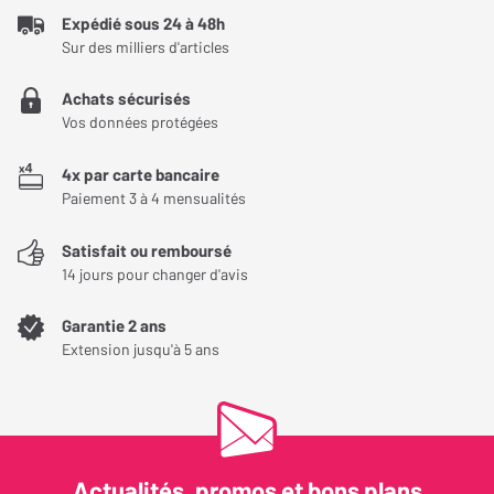
facilement dans le décor. Cette enceinte de plafond possède une
Expédié sous 24 à 48h
sensibilité de 89 dB, une impédance de 8 Ohms, ainsi qu’une
Encastrement
Sur des milliers d'articles
puissance admissible comprise 10 et 125 watts.
Achats sécurisés
Forme de l'enceinte
Ronde
Vos données protégées
Encastrement
Plafond
4x par carte bancaire
Paiement 3 à 4 mensualités
Profondeur
84,50 mm
d'encastrement
Satisfait ou remboursé
14 jours pour changer d'avis
Largeur d'encastrement
196 mm
Garantie 2 ans
Hauteur d'encastrement
196 mm
Extension jusqu'à 5 ans
Poids de l'enceinte
1,40 Kg
Conditionnement
La pièce
Actualités, promos et bons plans