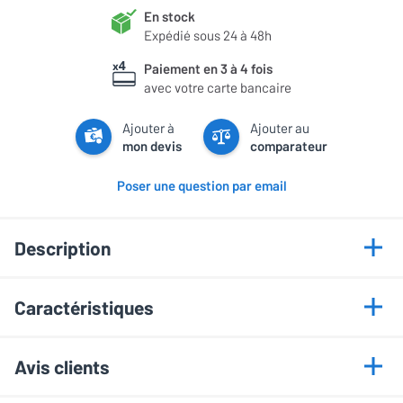
En stock
Expédié sous 24 à 48h
Paiement en 3 à 4 fois
avec votre carte bancaire
Ajouter à
Ajouter au
mon devis
comparateur
Poser une question par email
Description
Points forts
Caractéristiques
Certification IP64
Informations générales
Puissante 125 Watts
Avis clients
Haut-parleur UniQ
Marque
KEF