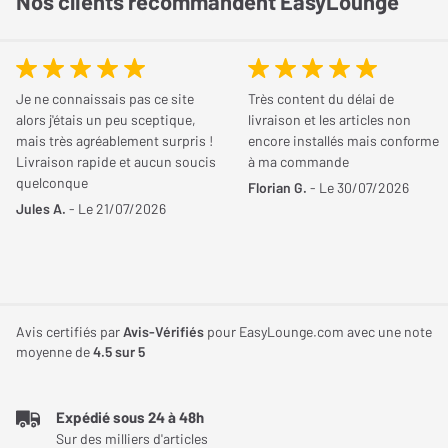
Nos clients recommandent EasyLounge
d'encastrement
La particularité des haut-parleurs du JBL Stage
260CSA
Largeur d'encastrement
219 mm
Pour rappel, le JBL Stage 260CSA est équipé de deux haut-
Je ne connaissais pas ce site
Très content du délai de
Hauteur d'encastrement
219 mm
parleurs puissants. Mesurant 165 mm, son woofer principal
alors j'étais un peu sceptique,
livraison et les articles non
mais très agréablement surpris !
encore installés mais conforme
possède un cône conçu en polycellulose. Cette matière rigide et
Poids de l'enceinte
2,20 Kg
Livraison rapide et aucun soucis
à ma commande
légère garantit la production des basses fréquences. En ce qui
quelconque
Florian G.
- Le 30/07/2026
concerne le second haut-parleur, il s'agit d'un tweeter qui gère les
Conditionnement
La pièce
Jules A.
- Le 21/07/2026
aigus. Doté d'un dôme en aluminium et d'un guide d'ondes, ce
haut-parleur de 25 mm assure une diffusion sonore optimale. Il
faut savoir que cette enceinte encastrable fournit une sensibilité
de 87 dB sous une impédance de 8 ohms et une réponse en
Avis certifiés par
Avis-Vérifiés
pour EasyLounge.com avec une note
fréquence de 50 Hz à 25 kHz.
moyenne de
4.5
sur 5
Expédié sous 24 à 48h
Sur des milliers d'articles