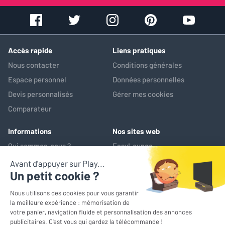
Accès rapide
Liens pratiques
Nous contacter
Conditions générales
Espace personnel
Données personnelles
Devis personnalisés
Gérer mes cookies
Comparateur
Informations
Nos sites web
Qui sommes-nous ?
EasyLounge
Nos services
AV-Market
Service après-vente
*Prix de référence : ce prix correspond au prix le plus bas pratiqué
sur les 30 jours précédant l'opération promotionnelle