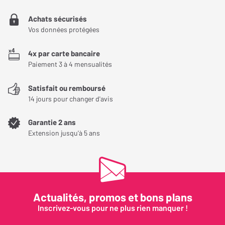
Achats sécurisés
Vos données protégées
4x par carte bancaire
Paiement 3 à 4 mensualités
Le système XL-2 de cette enceinte
Satisfait ou remboursé
Pour un montage rapide, le JBL Stage 260CSA dispose du
14 jours pour changer d'avis
système XL-2. Celui-ci se présente par l'existence de 4 vis de
Garantie 2 ans
serrage qui font office de support de maintien de l'
enceinte
Extension jusqu'à 5 ans
encastrable
. Après avoir installé le baffle, vous avez la possibilité
de cacher l'équipement en peignant la grille magnétique avec la
même couleur que votre revêtement mural. De cette manière,
vous n'allez pas ruiner votre décoration intérieure. A titre de
précision, la cloison où vous allez mettre l'enceinte doit avoir une
Actualités, promos et bons plans
épaisseur maximum de 50 mm.
Inscrivez-vous pour ne plus rien manquer !