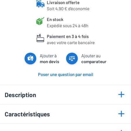
Livraison offerte
Soit 4,90 € d'économie
En stock
Expédié sous 24 à 48h
Paiement en 3 à 4 fois
avec votre carte bancaire
Ajouter à
Ajouter au
mon devis
comparateur
Poser une question par email
Description
Points forts
Caractéristiques
HP 16 cm carbone
Informations générales
Tweeter orientable 35°