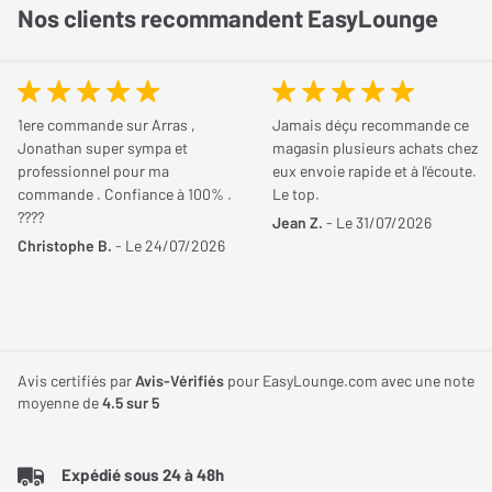
Nos clients recommandent EasyLounge
Encastrement
Forme de l'enceinte
Rectangulaire
Encastrement
Mural
1ere commande sur Arras ,
Jamais déçu recommande ce
Jonathan super sympa et
magasin plusieurs achats chez
professionnel pour ma
eux envoie rapide et à l'écoute.
Profondeur
90 mm
Une flexibilité d'installation et d'utilisation sans
commande . Confiance à 100% .
Le top.
d'encastrement
égal
????
Jean Z.
- Le 31/07/2026
Christophe B.
- Le 24/07/2026
La conception encastrable de l'Elipson INF IW6, accompagnée
Largeur d'encastrement
179 mm
d'une grille magnétique prête à peindre, assure une intégration
Hauteur d'encastrement
269 mm
esthétique et discrète dans toute pièce. Sa capacité à être
orientée jusqu'à 35° dans toutes les directions offre une
Poids de l'enceinte
1,90 Kg
flexibilité d'installation unique, permettant d'optimiser la
Avis certifiés par
Avis-Vérifiés
pour EasyLounge.com avec une note
diffusion du son en fonction de l'agencement spécifique de
moyenne de
4.5
sur 5
Conditionnement
La pièce
l'espace d'écoute.
Expédié sous 24 à 48h