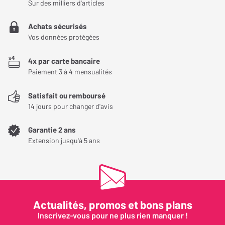
Sur des milliers d'articles
Achats sécurisés
Vos données protégées
4x par carte bancaire
Paiement 3 à 4 mensualités
Satisfait ou remboursé
Un son immersif pour toutes vos envies audio
14 jours pour changer d'avis
Que ce soit pour une utilisation hi-fi ou comme élément d'un
Garantie 2 ans
système de home-cinéma, l'Elipson INF IW6 se distingue par sa
Extension jusqu'à 5 ans
polyvalence. Sa sensibilité de 88 dB et sa puissance admissible
maximale de 100 watts en font un choix idéal pour animer aussi
bien des séances musicales intimes que des moments de
divertissement en famille, offrant une clarté exceptionnelle sur
Actualités, promos et bons plans
tous les types de contenus audio.
Inscrivez-vous pour ne plus rien manquer !