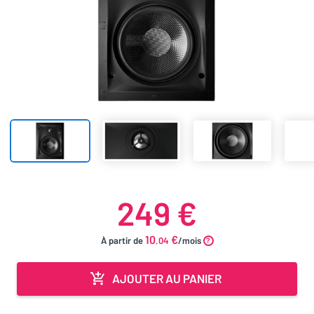
249 €
10
€
À partir de
.04
/mois
AJOUTER AU PANIER