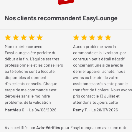
Tweeter Aigu
1 x 25 mm
dôme carbone et un haut-parleur continuum de 180 mm, assurant
ainsi une restitution sonore inégalée, même dans de vastes
Nos clients recommandent EasyLounge
espaces, grâce à sa puissance impressionnante de 150 watts.
Performances
Restitution sonore optimale de la B&W CCM7.5 S2
Sensibilité
90 dB
Mon expérience avec
Aucun problème avec la
Bénéficiant du savoir-faire incontestable de la marque
EasyLounge a été parfaite du
commande et la livraison .par
Réponse en fréquence
32 Hz
britannique en matière d'enceintes haut de gamme, la B&W
début à la fin. L'équipe est très
contre,un petit détail négatif
Min.
CCM7.5 S2 offre une acoustique exceptionnelle. Elle est dotée
professionnelle et les conseillers
concernant une aide avec le
au téléphone sont à l'écoute,
dernier appareil acheté, nous
d'un haut-parleur médium/grave de 18 cm avec une membrane
Réponse en fréquence
28 kHz
disponibles et donnent
avons eu besoin de votre
continuum, conçue à partir de fibres synthétiques tressées.
Max.
d'excellents conseils. Chaque
assistance après vente pour le
Cette ingéniosité permet d'allier à la fois rigidité et légèreté,
étape de ma commande s'est
transfert de fichiers. Nous avons
offrant ainsi un amortissement élevé et une restitution neutre du
Puissance nominale
150 Watts
déroulée sans le moindre
pris contact le 13 Juillet et
problème, de la validation
attendons toujours cette
son médium. Ajoutez à cela un tweeter à dôme carbone de 25
jusqu'à la livraison. Je
aide!!!!. Cordialement
Matthieu C.
- Le 04/08/2026
Remy T.
- Le 28/07/2026
mm, et vous obtenez une diffusion sonore douce et précise
recommande ce site sans
Encastrement
jusqu'à 28 kHz.
hésitation pour la qualité de son
service et son sérieux.
Avis certifiés par
Avis-Vérifiés
pour EasyLounge.com avec une note
Forme de l'enceinte
Ronde