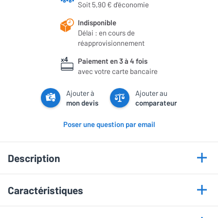
Soit 5,90 € d'économie
Indisponible
Délai : en cours de
réapprovisionnement
Paiement en 3 à 4 fois
avec votre carte bancaire
Ajouter à
Ajouter au
mon devis
comparateur
Poser une question par email
Description
Points forts
Caractéristiques
Restitution sonore optimale
Compatibilité hi-fi/home-cinéma