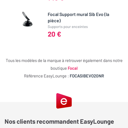
Esthétique, Qualité
Max.
La livraison par GEODIS est catastrophique
Focal Support mural Sib Evo (la
Puissance nominale
200 Watts
pièce)
Enceintes
Supports pour enceintes
20 €
Puissance amplification
25 à 200 Watts
Rien à redire sur ces enceintes de grande qualité, très bien
recommandée
protégées.
Par contre livraison par GEODIS TOULON catastrophique comme
à chaque fois. Deux fois que je commande sur ce site, deux fois
Dimensions
Tous les modèles de la marque à retrouver également dans notre
que je dois me battre avec GEODIS pour me faire livrer en temps
boutique
Focal
Hauteur de l'enceinte
252 mm
et heure. Ils vous donnent rv et ne viennent pas sans vous
Référence EasyLounge :
FOCASIBEVO20NR
prévenir. Pas de message vocal, pas de mail, pas de sms.
Largeur de l'enceinte
162 mm
Impossible de les joindre par tel. Il y a bien un n° surtaxé, mais ils
ne répondent....JAMAIS. Je dis bien....JAMAIS ..Je suis allé voir
Profondeur de l'enceinte
162 mm
sur internet les opinions de GEODIS TOULON. C'est une honte.
Poids de l'enceinte
1,80 Kg
Les avis sont très négatifs, l'entreprise étant noté seulement 2
Nos clients recommandent EasyLounge
étoiles. Tous se plaignent de ne pouvoir les joindre et d'un service