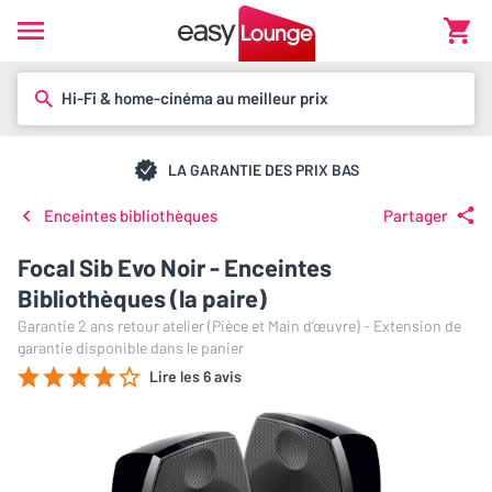
Hi-Fi & home-cinéma au meilleur prix
LA GARANTIE DES PRIX BAS
Enceintes bibliothèques
Partager
Focal Sib Evo Noir - Enceintes
Bibliothèques (la paire)
Garantie 2 ans retour atelier (Pièce et Main d’œuvre) - Extension de
garantie disponible dans le panier
Lire les 6 avis