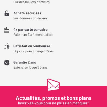
Sur des milliers d'articles
vous faudra vous battre et perdre un ou deux jours de congés
pour réceptionner vos colis si vous n'avez pas la chance d'être
Achats sécurisés
chez vous 24h sur 24. Et puis c'est peut-être spécifique à GEODIS
Vos données protégées
TOULON. Dans d'autres villes c'est peut-être différend...je vous le
souhaite. Pour moi.....TERMINE !
4x par carte bancaire
Paiement 3 à 4 mensualités
Avez-vous trouvé cet avis utile ?
Satisfait ou remboursé
14 jours pour changer d'avis
OUI (
21
)
NON (
7
)
Garantie 2 ans
Extension jusqu'à 5 ans
Dimhop
Le
05/08/2020
Acheteur certifié
Actualités, promos et bons plans
NOTE GLOBALE
4
/ 5
Inscrivez-vous pour ne plus rien manquer !
Qualité de son
4
/ 5