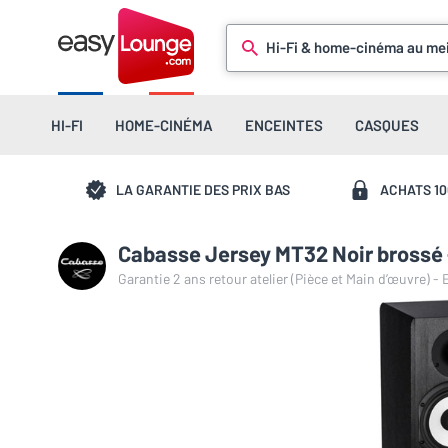
Hi-Fi & home-cinéma au mei
HI-FI
HOME-CINÉMA
ENCEINTES
CASQUES
LA GARANTIE DES PRIX BAS
ACHATS 1
Cabasse Jersey MT32 Noir brossé -
Garantie 2 ans retour atelier (Pièce et Main d’œuvre) -