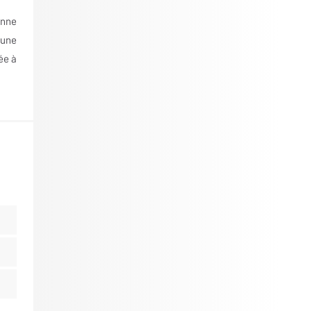
enne
 une
ée à