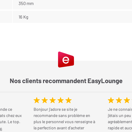
350 mm
16 Kg
Nos clients recommandent EasyLounge
nde ce
Bonjour j’adore se site je
Je ne connais
ats chez eux
recommande sans problème en
j'étais un pe
ute. Le top.
plus le personnel vous renseigne à
agréablement 
la perfection avant d’acheter
rapide et au
26