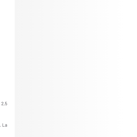
 2,5
. La