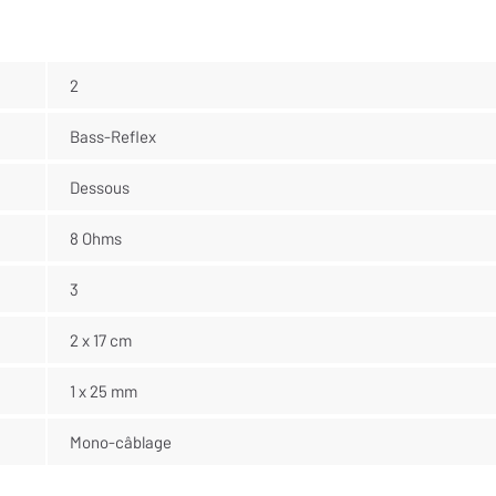
2
Bass-Reflex
Dessous
8 Ohms
3
2 x 17 cm
1 x 25 mm
Mono-câblage