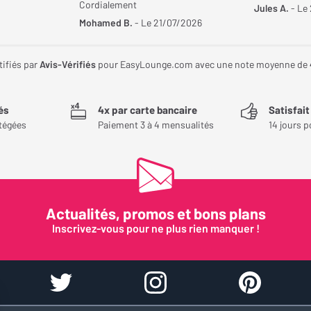
Cordialement
Jules A.
- Le
Mohamed B.
- Le 21/07/2026
tifiés par
Avis-Vérifiés
pour EasyLounge.com avec une note moyenne de
és
4x par carte bancaire
Satisfai
tégées
Paiement 3 à 4 mensualités
14 jours p
Actualités, promos et bons plans
Inscrivez-vous pour ne plus rien manquer !