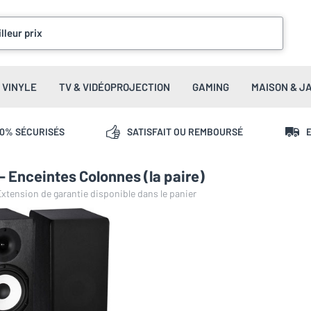
lleur prix
VINYLE
TV & VIDÉOPROJECTION
GAMING
MAISON & J
00% SÉCURISÉS
SATISFAIT OU REMBOURSÉ
E
 Enceintes Colonnes (la paire)
 Extension de garantie disponible dans le panier