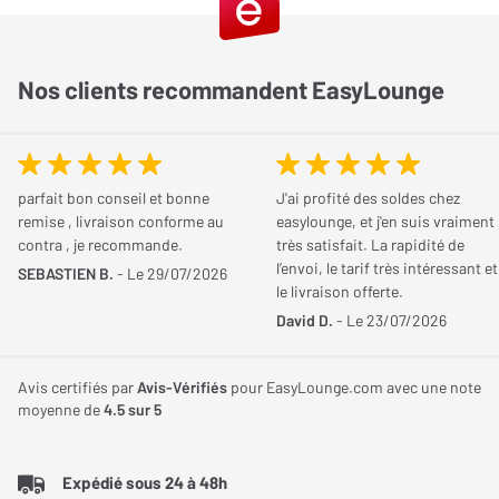
conception acoustique rigoureuse et des composants
JE DONNE MON AVIS
audiophiles, cette enceinte murale combine élégance,
Nombre de haut-parleur
3
intégration facile et restitution sonore précise.
Nos clients recommandent EasyLounge
Haut-parleur Médium-
2 x 17 cm
Un design fin et élégant pour une intégration
Grave
murale parfaite
Tweeter Aigu
1 x 25 mm
Le châssis de l’enceinte est conçu en MDF rigide avec des
parfait bon conseil et bonne
J'ai profité des soldes chez
renforts internes spécifiques pour limiter toute résonance. Grâce
remise , livraison conforme au
easylounge, et j'en suis vraiment
Bornier
Bi-câblage/Bi-
contra , je recommande.
très satisfait. La rapidité de
à sa faible profondeur, l’enceinte s’installe discrètement contre un
amplification
l’envoi, le tarif très intéressant et
SEBASTIEN B.
- Le 29/07/2026
mur ou une cloison, tout en offrant une excellente rigidité. Le
le livraison offerte.
système de fixation permet un montage aussi bien vertical
David D.
- Le 23/07/2026
Performances
qu’horizontal, ce qui autorise un placement flexible : frontale
gauche/droite, centrale ou surround.
Sensibilité
93 dB
Avis certifiés par
Avis-Vérifiés
pour EasyLounge.com avec une note
moyenne de
4.5
sur 5
Double haut-parleur médium/grave pour un rendu
Réponse en fréquence
53 Hz
vocal naturel
Min.
Expédié sous 24 à 48h
L’Elipson Prestige Facet II 14LCR embarque deux haut-parleurs