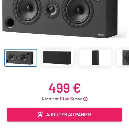
499 €
10
€
À partir de
.35
/mois
AJOUTER AU PANIER