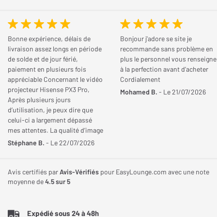
Puissance en crête
600 Watts
Bonne expérience, délais de
Bonjour j’adore se site je
livraison assez longs en période
recommande sans problème en
Dimensions
de solde et de jour férié,
plus le personnel vous renseigne
paiement en plusieurs fois
à la perfection avant d’acheter
Hauteur de l'enceinte
570 mm
appréciable Concernant le vidéo
Cordialement
projecteur Hisense PX3 Pro,
Mohamed B.
- Le 21/07/2026
Largeur de l'enceinte
330 mm
Après plusieurs jours
d’utilisation, je peux dire que
Profondeur de l'enceinte
110,20 mm
celui-ci a largement dépassé
Gestion des câbles discrète
mes attentes. La qualité d’image
L'enceinte Earthquake Cinénova Clarté OW-C5 est équipée d'une
Poids de l'enceinte
9,50 Kg
est tout simplement
Stéphane B.
- Le 22/07/2026
exceptionnelle, aussi bien de
rainure passe-câble à l'arrière, facilitant ainsi la gestion des fils
jour que dans une pièce plongée
et offrant une intégration esthétique et discrète dans votre
dans le noir. Les réglages d’usine
Avis certifiés par
Avis-Vérifiés
pour EasyLounge.com avec une note
espace de vie.
privilégient une température des
moyenne de
4.5
sur 5
couleurs assez chaude, ce qui ne
correspondait pas totalement à
mes goûts. En passant
Expédié sous 24 à 48h