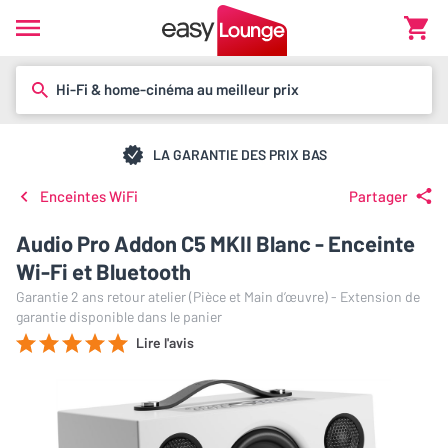
Hi-Fi & home-cinéma au meilleur prix
LA GARANTIE DES PRIX BAS
Enceintes WiFi
Partager
Audio Pro Addon C5 MKII Blanc - Enceinte
Wi-Fi et Bluetooth
Garantie 2 ans retour atelier (Pièce et Main d’œuvre) - Extension de
garantie disponible dans le panier
Lire l'avis