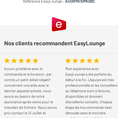
Référence EasyLounge :
AUDIPRC5MKIIBC
Audio Pro Addon C5 MKII, une enceinte
Réponse en fréquence
20 kHz
JE DONNE MON AVIS
connectée pour les audiophiles
Max.
L’enceinte connectée Audio Pro Addon C5 MKII est une version
optimisée de la C5. Elle diffuse un son puissant, grâce à ses
Fonctionnalités
Nos clients recommandent EasyLounge
Chabou
composants de qualité supérieure. Vous pouvez ainsi redécouvrir
Le
25/12/2024
Transmission
AirPlay, Bluetooth
vos musiques préférées. Ce modèle deux voies peut se raccorder
Acheteur certifié
(récepteur), Google
à votre téléviseur et s’intégrer dans un système multiroom.
Chromecast, Wi-Fi
NOTE GLOBALE
5
/ 5
Aucun problème avec la
Mon expérience avec
Qualité de son
5
/ 5
commande et la livraison .par
EasyLounge a été parfaite du
Version Bluetooth
Bluetooth v4.2
contre,un petit détail négatif
début à la fin. L'équipe est très
Esthétique
5
/ 5
concernant une aide avec le
professionnelle et les conseillers
Codecs Bluetooth
SBC
Fonctionnalités
5
/ 5
dernier appareil acheté, nous
au téléphone sont à l'écoute,
avons eu besoin de votre
disponibles et donnent
Simplicité
5
/ 5
Technologie multiroom
AirPlay 2 (Apple), Audio
assistance après vente pour le
d'excellents conseils. Chaque
Qualité/Prix
4
/ 5
Pro Multiroom
transfert de fichiers. Nous avons
étape de ma commande s'est
pris contact le 13 Juillet et
déroulée sans le moindre
Le recommanderiez-vous à un ami ?