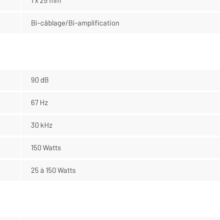
1 x 25 mm
Bi-câblage/Bi-amplification
90 dB
67 Hz
30 kHz
150 Watts
25 à 150 Watts