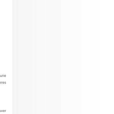
’une
ères
uver