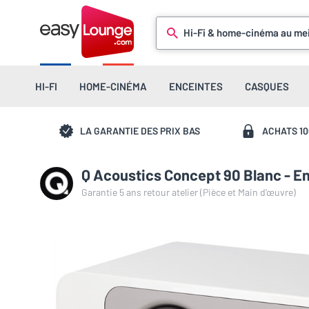
Hi-Fi & home-cinéma au mei
HI-FI
HOME-CINÉMA
ENCEINTES
CASQUES
LA GARANTIE DES PRIX BAS
ACHATS 1
Q Acoustics Concept 90 Blanc - En
Garantie 5 ans retour atelier (Pièce et Main d’œuvre)