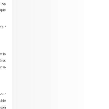
 les
 que
’air
t la
ère,
onse
pour
uble
ison