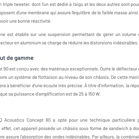
riple tweeter, dont l’un est dédié à l’aigu et les deux autres sont pour
sposent d’une membrane qui assure l’équilibre de la faible masse ainsi
avoir une bonne réactivité.
ne est établie sur une suspension permettant de gérer un volume d
lecteur en aluminium se charge de réduire les distorsions indésirables.
haut de gamme
t 90 est conçu avec des matériaux exceptionnels. Outre le déflecteur e
e un système de flottaison au niveau de son châssis. De cette mani
a à bénéficier d’une écoute très précise. À titre d’information, la rép
 que sa puissance d’amplification est de 25 à 150 W.
le Q Acoustics Concept 90 a opté pour une technique particulière 
n effet, cet appareil possède un châssis sous forme de sandwich à do
e assure l’absorption des ondes indésirables. Par ailleurs, la combina