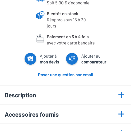
Soit 5,90 € d'économie
Bientôt en stock
Réappro sous 15 à 20
jours
Paiement en 3 à 4 fois
avec votre carte bancaire
Ajouter à
Ajouter au
mon devis
comparateur
Poser une question par email
Description
Points forts
Accessoires fournis
Dalle WOLED brillante avec noirs profonds
Câble DisplayPort
Double mode 4K 240 Hz et FHD 480 Hz