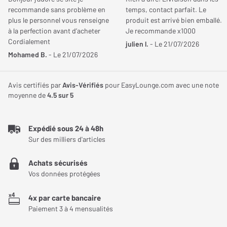
recommande sans problème en
temps, contact parfait. Le
performances extrêmes. Son grand format de 31,5 pouces en 4K
plus le personnel vous renseigne
produit est arrivé bien emballé.
UHD, combiné à une fréquence pouvant grimper jusqu’à 480 Hz
JE DONNE MON AVIS
à la perfection avant d’acheter
Je recommande x1000
en Full HD, en fait un écran aussi à l’aise dans la compétition e-
Cordialement
julien l.
- Le 21/07/2026
sport que dans les usages immersifs et créatifs.
Mohamed B.
- Le 21/07/2026
Une dalle OLED lumineuse aux contrastes
Avis certifiés par
Avis-Vérifiés
pour EasyLounge.com avec une note
spectaculaires
moyenne de
4.5
sur 5
La technologie WOLED brillante offre des noirs absolus et un
contraste impressionnant, renforcés par la certification
Expédié sous 24 à 48h
DisplayHDR True Black 400. La luminosité élevée et le traitement
Sur des milliers d'articles
glossy zero-haze assurent une image nette et détaillée, même
Achats sécurisés
dans les scènes sombres ou fortement éclairées. La profondeur
Vos données protégées
de couleur 10 bits et la précision Delta E inférieure à 2
garantissent une restitution fidèle des contenus HDR comme
4x par carte bancaire
SDR.
Paiement 3 à 4 mensualités