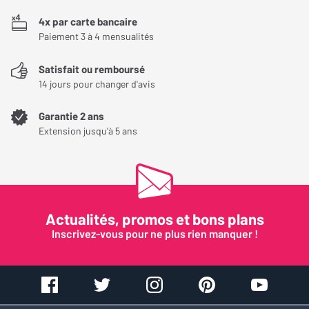
Surface de projection
Toile PVC ALR (Rejet de
4x par carte bancaire
Lumière Ambiante)
Paiement 3 à 4 mensualités
Directivité
140 °
Satisfait ou remboursé
14 jours pour changer d'avis
Gain
1,2
Garantie 2 ans
Traitements toile
Anti-jaunissement, Anti-
Extension jusqu'à 5 ans
gondolement, Anti-
poussière
Dos noir occultant
Oui
Actualités, promos et bons plans
Inscrivez-vous pour ne plus rien manquer !
Contrôle
Interface réseau
RS-232