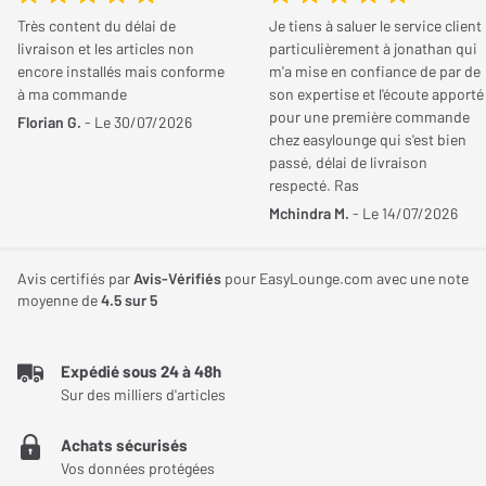
Écran
Manuel d'utilisateur
Très content du délai de
Je tiens à saluer le service client
livraison et les articles non
particulièrement à jonathan qui
Fiche constructeur
Type d'écran
Motorisé, Tensionné,
encore installés mais conforme
m'a mise en confiance de par de
Toile, Encastrable
à ma commande
son expertise et l'écoute apporté
pour une première commande
Florian G.
- Le 30/07/2026
Position alimentation
Gauche
Descriptif détaillé
chez easylounge qui s'est bien
passé, délai de livraison
électrique
respecté. Ras
Show Place Extra Bright LT 400C
Format natif
16/9
Mchindra M.
- Le 14/07/2026
Fonctionnalités
Commande infra-rouge,
Avis certifiés par
Avis-Vérifiés
pour EasyLounge.com avec une note
Réglage fin de position,
moyenne de
4.5
sur 5
Domotique, Réglage
continu de la hauteur,
Expédié sous 24 à 48h
Tension latérale
Sur des milliers d'articles
Achats sécurisés
Toile
Vos données protégées