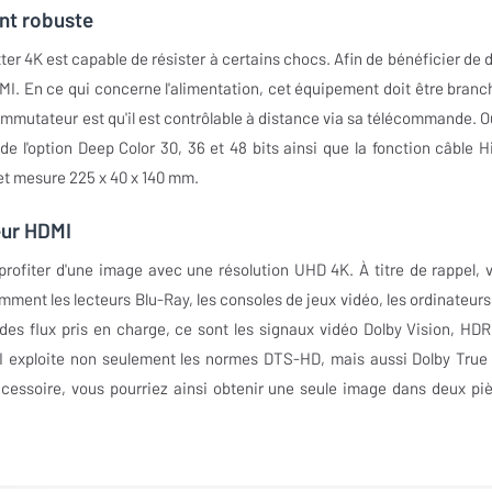
nt robuste
er 4K est capable de résister à certains chocs. Afin de bénéficier de 
I. En ce qui concerne l'alimentation, cet équipement doit être branc
ommutateur est qu'il est contrôlable à distance via sa télécommande. O
e l'option Deep Color 30, 36 et 48 bits ainsi que la fonction câble H
et mesure 225 x 40 x 140 mm.
eur HDMI
profiter d'une image avec une résolution UHD 4K. À titre de rappel, 
ent les lecteurs Blu-Ray, les consoles de jeux vidéo, les ordinateurs,
des flux pris en charge, ce sont les signaux vidéo Dolby Vision, HDR
I exploite non seulement les normes DTS-HD, mais aussi Dolby True
accessoire, vous pourriez ainsi obtenir une seule image dans deux pi