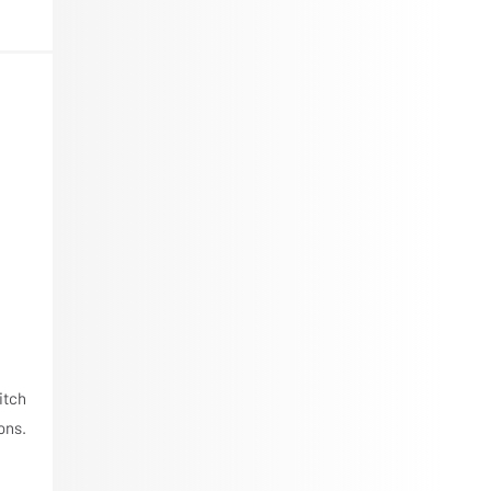
itch
ons.