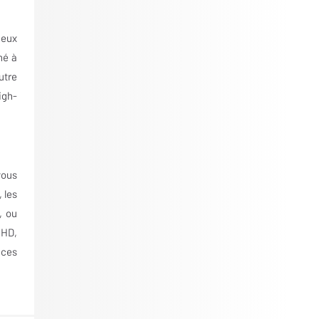
deux
hé à
utre
igh-
vous
 les
, ou
 HD,
èces