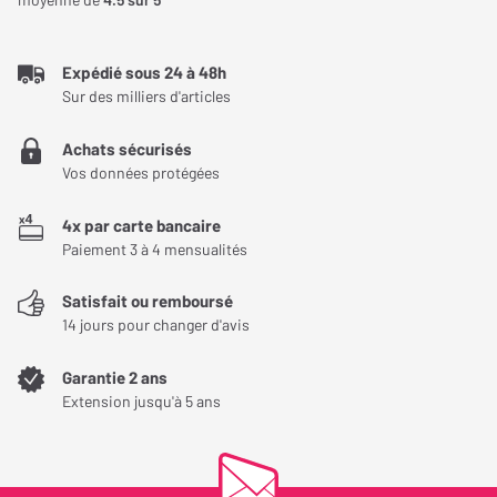
Acheteur certifié
Force de suivi : 1,5 - 2,0g
NOTE GLOBALE
5
/ 5
Expédié sous 24 à 48h
Qualité de son
4
/ 5
Sur des milliers d'articles
Montage
5
/ 5
Achats sécurisés
Esthétique
4
/ 5
Vos données protégées
Fiabilité
5
/ 5
4x par carte bancaire
Qualité/Prix
4
/ 5
Paiement 3 à 4 mensualités
Le recommanderiez-vous à un ami ?
Satisfait ou remboursé
Le raffinement du son délivré par cette cellule.
14 jours pour changer d'avis
L’aspect un peu LEGO
Garantie 2 ans
Extension jusqu'à 5 ans
MP 200 cellule MM au son délicat et raffiné
Cette cellule MM pour un prix équivalent à une cellule à bobine
mobile de premier prix à un son élégant et raffiné sans