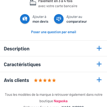
Paiement en 3 à 4 fois
avec votre carte bancaire
Ajouter à
Ajouter au
mon devis
comparateur
Poser une question par email
Description
Points forts
Caractéristiques
Diamant elliptique poli super-fin
Informations générales
Harmoniques nettes
Avis clients
Des bonnes basses
Marque
Nagaoka
Écoute aérée
Cet article a recueilli 1 évaluations
Tous les modèles de la marque à retrouver également dans notre
Modèle
JN-P-200
boutique
Nagaoka
NOTE GLOBALE
5 / 5