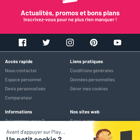
préamplificateur supplémentaire.
J’ai installé le diamant de cette MP200 sur une cellule MP150
Actualités, promos et bons plans
parfaitement compatible.
Inscrivez-vous pour ne plus rien manquer !
Ceci permet de monter en gamme en douceur. La différence
entre la MP150 et 200 est audible tout est mieux. Merci à
Easylounge pour la livraison rapide et les prix abordables lors du
black friday.
Je recommande le diamant et Easylounge.
Accès rapide
Liens pratiques
Nous contacter
Conditions générales
Avez-vous trouvé cet avis utile ?
Espace personnel
Données personnelles
Devis personnalisés
Gérer mes cookies
OUI (
2
)
NON (
0
)
Comparateur
Informations
Nos sites web
Qui sommes-nous ?
EasyLounge
Nos services
AV-Market
Service après-vente