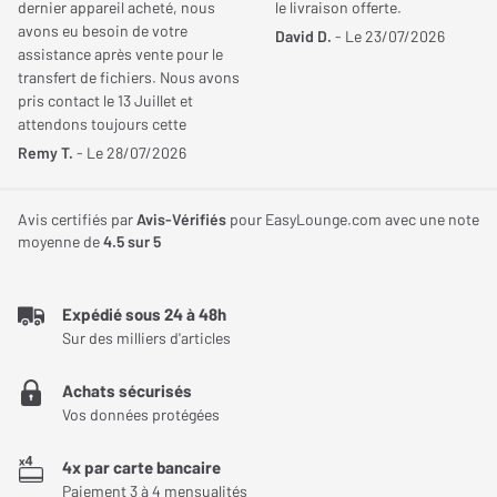
dernier appareil acheté, nous
le livraison offerte.
musicalité
avons eu besoin de votre
Mesures
David D.
- Le 23/07/2026
assistance après vente pour le
La bobine de la
Grado Platinum 3
est faite en cuivre désoxygéné.
transfert de fichiers. Nous avons
Réponse en fréquence
10 Hz
La marque Grado associe les techniques de bobinage à son
pris contact le 13 Juillet et
Min.
savoir-faire pour monter cette enceinte moderne. Ce fabricant
attendons toujours cette
aide!!!!. Cordialement
américain vous propose de découvrir un équilibre subtil entre
Remy T.
- Le 28/07/2026
Réponse en fréquence
60 kHz
image stéréo et canaux à travers cette
cellule hi-fi
.
Max.
Avis certifiés par
Avis-Vérifiés
pour EasyLounge.com avec une note
Le diamant de la
Grado Platinum 3
se pose sur un cantilever OTL.
moyenne de
4.5
sur 5
Séparation des canaux
30 dB
Grâce à cette technologie, cette
cellule
élimine les résonances
et améliore le transfert du signal long venant du cantilever. Ce
Niveau de sortie
4 mV
Expédié sous 24 à 48h
dernier se compose de diverses sections faites dans différents
Sur des milliers d'articles
alliages. Ces sections s’emboîtent entre elles et le tout est
solidarisé. L’ensemble est habillé d’un revêtement conçu par
Achats sécurisés
Grado pour absorber toutes les résonances.
Vos données protégées
La
Grado Platinum 3
vous offre une écoute naturelle et
4x par carte bancaire
spacieuse. Cette
cellule hi-fi
est associable aux pré-ampli phono
Paiement 3 à 4 mensualités