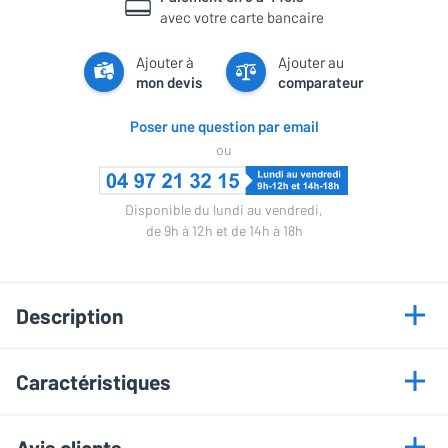
avec votre carte bancaire
Ajouter à
Ajouter au
mon devis
comparateur
Poser une question par email
ou
Disponible du lundi au vendredi,
de 9h à 12h et de 14h à 18h
Description
Points forts
Caractéristiques
Écoute douce et naturelle
Informations générales
Image stéréo précise
Avis clients