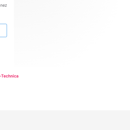
nnez
-Technica