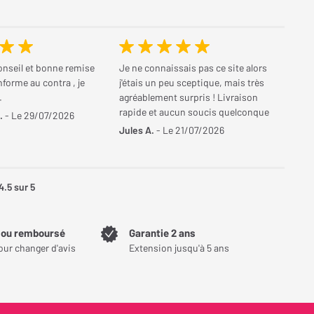
onseil et bonne remise
Je ne connaissais pas ce site alors
nforme au contra , je
j'étais un peu sceptique, mais très
.
agréablement surpris ! Livraison
rapide et aucun soucis quelconque
.
- Le 29/07/2026
Jules A.
- Le 21/07/2026
4.5
sur 5
t ou remboursé
Garantie 2 ans
our changer d'avis
Extension jusqu'à 5 ans