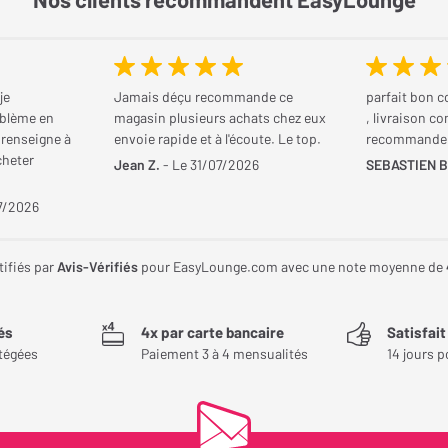
je
Jamais déçu recommande ce
parfait bon c
blème en
magasin plusieurs achats chez eux
, livraison co
 renseigne à
envoie rapide et à l'écoute. Le top.
recommande
cheter
Jean Z.
- Le 31/07/2026
SEBASTIEN B
7/2026
tifiés par
Avis-Vérifiés
pour EasyLounge.com avec une note moyenne de
és
4x par carte bancaire
Satisfai
tégées
Paiement 3 à 4 mensualités
14 jours p