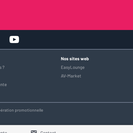
Nos sites web
 ?
EasyLounge
AV-Market
ente
'opération promotionnelle
pte
Contact