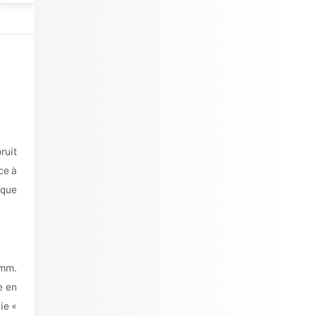
ruit
ce à
 que
 mm.
e en
ie «