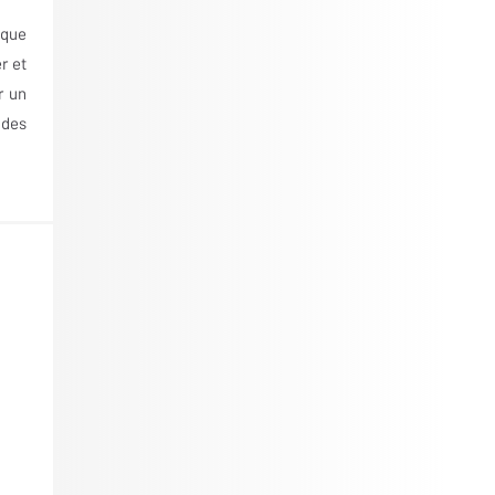
aque
r et
r un
 des