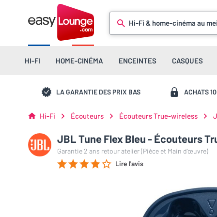
Hi-Fi & home-cinéma au mei
HI-FI
HOME-CINÉMA
ENCEINTES
CASQUES
LA GARANTIE DES PRIX BAS
ACHATS 1
Hi-Fi
Écouteurs
Écouteurs True-wireless
J
JBL Tune Flex Bleu - Écouteurs Tr
Garantie 2 ans retour atelier (Pièce et Main d’œuvre)
Lire l'avis