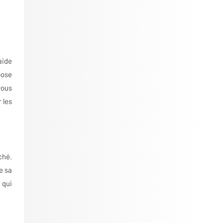
aide
pose
vous
 les
ché.
e sa
 qui