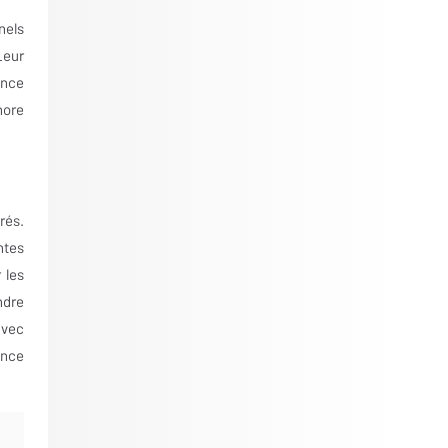
nels
Leur
ence
nore
rés.
ntes
 les
ndre
avec
ence