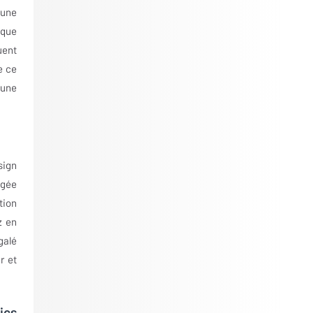
 une
ique
uent
e ce
 une
sign
ngée
tion
z en
galé
r et
ics