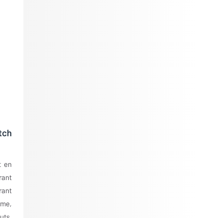
tch
t en
rant
rant
rme,
uts,