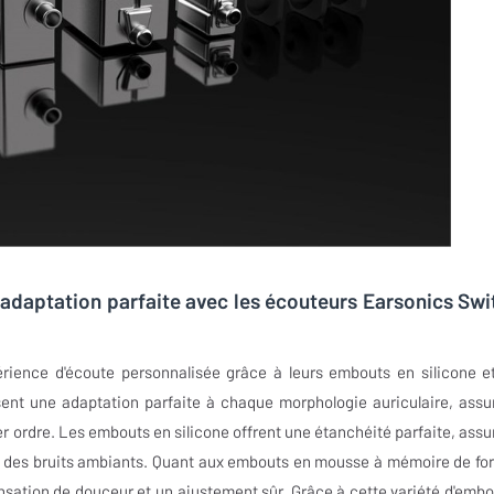
 adaptation parfaite avec les écouteurs Earsonics Swi
ience d'écoute personnalisée grâce à leurs embouts en silicone e
sent une adaptation parfaite à chaque morphologie auriculaire, assu
er ordre. Les embouts en silicone offrent une étanchéité parfaite, assu
on des bruits ambiants. Quant aux embouts en mousse à mémoire de fo
ensation de douceur et un ajustement sûr. Grâce à cette variété d'embo