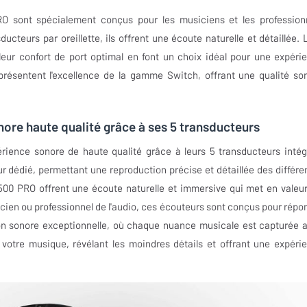
RO sont spécialement conçus pour les musiciens et les profession
ucteurs par oreillette, ils offrent une écoute naturelle et détaillée. 
leur confort de port optimal en font un choix idéal pour une expéri
résentent l'excellence de la gamme Switch, offrant une qualité so
ore haute qualité grâce à ses 5 transducteurs
ience sonore de haute qualité grâce à leurs 5 transducteurs intég
ur dédié, permettant une reproduction précise et détaillée des différe
500 PRO offrent une écoute naturelle et immersive qui met en valeur
cien ou professionnel de l'audio, ces écouteurs sont conçus pour répo
tion sonore exceptionnelle, où chaque nuance musicale est capturée 
otre musique, révélant les moindres détails et offrant une expéri