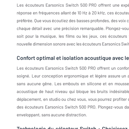
Les écouteurs Earsonics Switch 500 PRO offrent une expé
réponse en fréquences allant de 10 Hz à 20 kHz, ces écouteu
préférée. Que vous écoutiez des basses profondes, des voix cr
chaque détail avec une précision remarquable. Plongez-vous d
soit pour la musique, les films ou les jeux, ces écouteur
nouvelle dimension sonore avec les écouteurs Earsonics Swit
Confort optimal et isolation acoustique avec 
Les écouteurs Earsonics Switch 500 PRO offrent un confort
soigné. Leur conception ergonomique et légère assure un aj
sans aucune gêne. Les embouts en silicone et en mousse in
acoustique de haut niveau qui bloque les bruits indésirab
déplacement, en studio ou chez vous, vous pourrez profiter 
des écouteurs Earsonics Switch 500 PRO. Plongez-vous dans
enveloppant, sans aucune distraction.
Technologie du sélecteur Switch : Choisissez