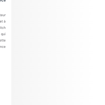
teur
et à
itch
 qui
ette
ence