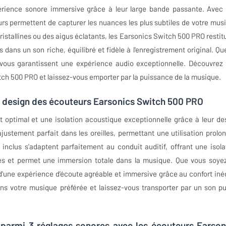
rience sonore immersive grâce à leur large bande passante. Avec
rs permettent de capturer les nuances les plus subtiles de votre mus
istallines ou des aigus éclatants, les Earsonics Switch 500 PRO restit
ans un son riche, équilibré et fidèle à l'enregistrement original. Qu
s vous garantissent une expérience audio exceptionnelle. Découvrez
ch 500 PRO et laissez-vous emporter par la puissance de la musique.
le design des écouteurs Earsonics Switch 500 PRO
 optimal et une isolation acoustique exceptionnelle grâce à leur de
ustement parfait dans les oreilles, permettant une utilisation prolo
clus s'adaptent parfaitement au conduit auditif, offrant une isola
les et permet une immersion totale dans la musique. Que vous soye
d'une expérience d'écoute agréable et immersive grâce au confort iné
 votre musique préférée et laissez-vous transporter par un son pu
 parmi 3 réglages sonores avec les écouteurs Earson