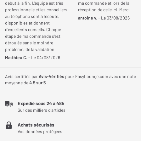
début à la fin. L'équipe est très
ma commande et lors de la
Type
Bluetooth TrueWireless
PerL (AH-C10PL) est claire : une expérience d'écoute adaptée à
professionnelle et les conseillers
réception de celle-ci. Merci.
(100 % sans-fil)
chaque individu pour un voyage sonore unique. Ces écouteurs,
au téléphone sont à l'écoute,
antoine v.
- Le 03/08/2026
non seulement vous enveloppent avec une qualité sonore
disponibles et donnent
Type de charge
Fermée
d'excellents conseils. Chaque
exceptionnelle grâce à la technologie Masimo AAT, mais vous
étape de ma commande s'est
donnent également le pouvoir d'alterner entre une immersion
Autonomie
Jusqu'à 30 Heures
déroulée sans le moindre
totale grâce à la réduction de bruit active et un mode
problème, de la validation
transparence pour rester connecté à votre environnement.
jusqu'à la livraison. Je
Étanchéité (norme IP)
IPX4
Matthieu C.
- Le 04/08/2026
recommande ce site sans
Ajoutez à cela une connectivité sans faille avec le Bluetooth
hésitation pour la qualité de son
Poids
7,10 g
aptX, une résistance optimale contre l'eau et la transpiration, des
service et son sérieux.
Avis certifiés par
Avis-Vérifiés
pour EasyLounge.com avec une note
commandes tactiles entièrement personnalisables, et une
moyenne de
4.5
sur 5
autonomie de 30 heures grâce à l'étui de recharge : Denon PerL
Acoustique
est la définition même du compagnon audio idéal pour le
Expédié sous 24 à 48h
mélomane moderne.
Taille transducteur
10 mm
Sur des milliers d'articles
Réponse en fréquence
20 Hz
Achats sécurisés
Min.
Vos données protégées