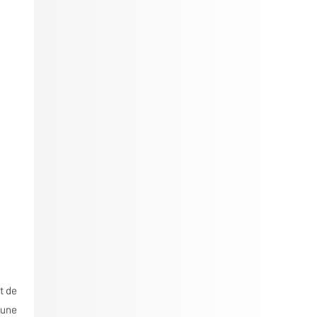
t de
 une