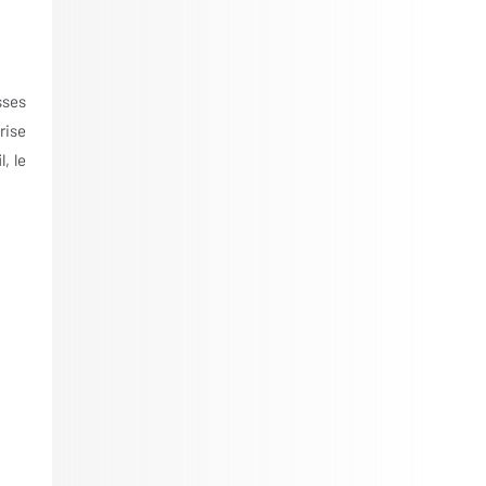
sses
rise
, le