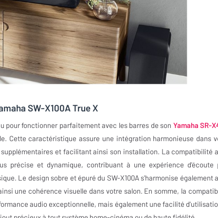
e Yamaha SW-X100A True X
 pour fonctionner parfaitement avec les barres de son
Yamaha SR-X
le. Cette caractéristique assure une intégration harmonieuse dans v
upplémentaires et facilitant ainsi son installation. La compatibilité 
us précise et dynamique, contribuant à une expérience d'écoute 
 musique. Le design sobre et épuré du SW-X100A s'harmonise également 
ainsi une cohérence visuelle dans votre salon. En somme, la compatibi
mance audio exceptionnelle, mais également une facilité d'utilisatio
ajout précieux à tout système home-cinéma ou de haute fidélité.