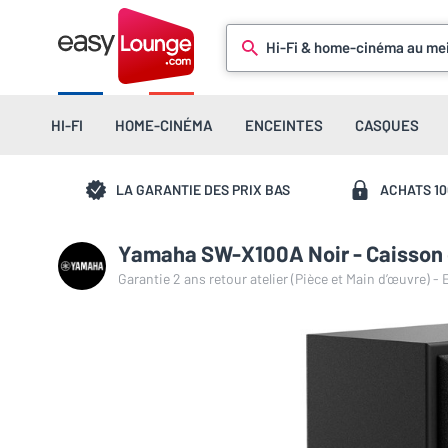
Hi-Fi & home-cinéma au mei
HI-FI
HOME-CINÉMA
ENCEINTES
CASQUES
LA GARANTIE DES PRIX BAS
ACHATS 1
Yamaha SW-X100A Noir - Caisson 
Garantie 2 ans retour atelier (Pièce et Main d’œuvre) -