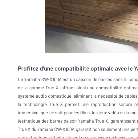
Profitez d'une compatibilité optimale avec l
Le Yamaha SW-X100A est un caisson de basses sans fil conçu
de la gamme True X, offrant ainsi une compatibilité optima
système audio domestique, éliminant la nécessité de câbles s
la technologie True X permet une reproduction sonore pl
immersive, que ce soit pour les films, les jeux vidéo ou la
l'esthétique des barres de son Yamaha True X, garantissant 
True X du Yamaha SW-X100A garantit non seulement une perfor
une esthétique raffinée, faisant de ce caisson de basses un 