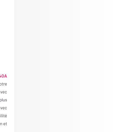
40A
otre
avec
plus
avec
lité
n et