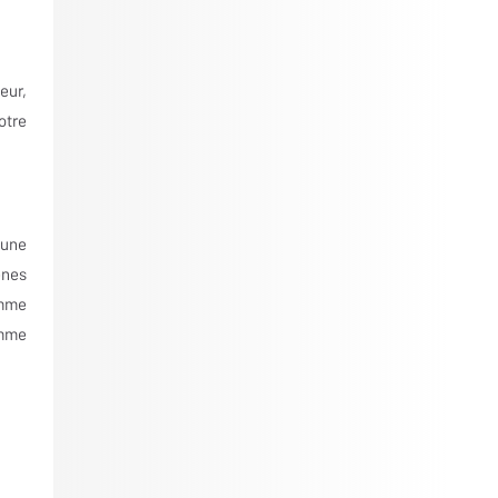
eur,
otre
 une
ènes
amme
omme