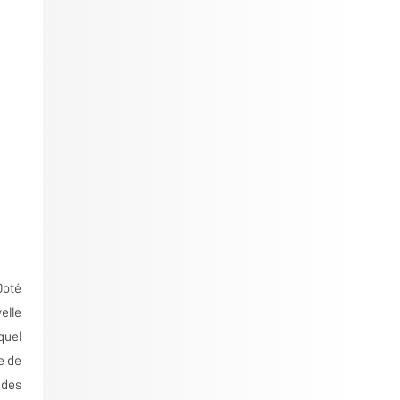
Doté
elle
quel
e de
 des